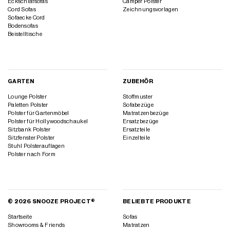
Eckschlafsofas
Camper Polster
Cord Sofas
Zeichnungsvorlagen
Sofaecke Cord
Bodensofas
Beistelltische
GARTEN
ZUBEHÖR
Lounge Polster
Stoffmuster
Paletten Polster
Sofabezüge
Polster für Gartenmöbel
Matratzenbezüge
Polster für Hollywoodschaukel
Ersatzbezüge
Sitzbank Polster
Ersatzteile
Sitzfenster Polster
Einzelteile
Stuhl Polsterauflagen
Polster nach Form
© 2026 SNOOZE PROJECT®
BELIEBTE PRODUKTE
Startseite
Sofas
Showrooms & Friends
Matratzen