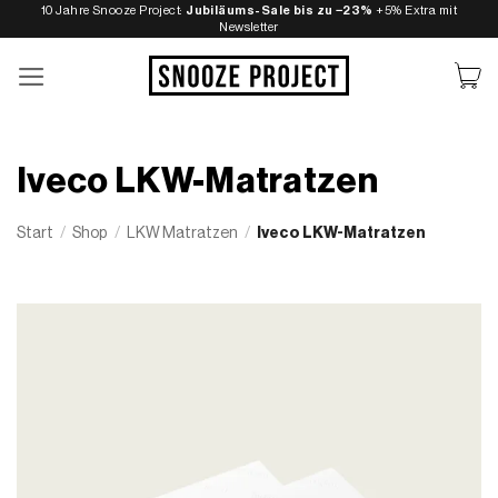
Zum
10 Jahre Snooze Project:
Jubiläums-Sale bis zu −23%
+5% Extra mit
Newsletter
Inhalt
springen
Iveco LKW-Matratzen
Start
/
Shop
/
LKW Matratzen
/
Iveco LKW-Matratzen