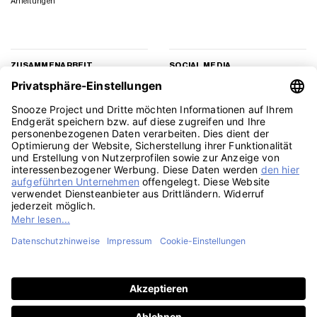
Anleitungen
ZUSAMMENARBEIT
SOCIAL MEDIA
Geschäftskunden
Instagram
Kooperation
Facebook
Presse
TikTok
Affiliate Marketing
YouTube
Pinterest
LinkedIn
PayPal
Visa
MasterCard
Klarna
Sepa
Sofort
Rechu
Amazon
American
Apple
Google
GiroPay
Eps
Bank
Express
Pay
Pay
Transfe
Credit
Stripe
Card
Telefon: 030 588 49171, Mo-Fr, 9-15 Uhr | SMS: 0157 3598 3093 | E-Mail:
2