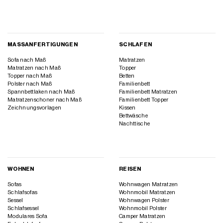
MASSANFERTIGUNGEN
SCHLAFEN
Sofa nach Maß
Matratzen
Matratzen nach Maß
Topper
Topper nach Maß
Betten
Polster nach Maß
Familienbett
Spannbettlaken nach Maß
Familienbett Matratzen
Matratzenschoner nach Maß
Familienbett Topper
Zeichnungsvorlagen
Kissen
Bettwäsche
Nachttische
WOHNEN
REISEN
Sofas
Wohnwagen Matratzen
Schlafsofas
Wohnmobil Matratzen
Sessel
Wohnwagen Polster
Schlafsessel
Wohnmobil Polster
Modulares Sofa
Camper Matratzen