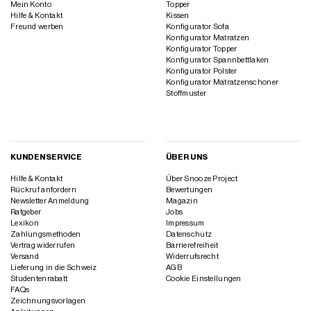
Mein Konto
Topper
Hilfe & Kontakt
Kissen
Freund werben
Konfigurator Sofa
Konfigurator Matratzen
Konfigurator Topper
Konfigurator Spannbettlaken
Konfigurator Polster
Konfigurator Matratzenschoner
Stoffmuster
KUNDENSERVICE
ÜBER UNS
Hilfe & Kontakt
Über Snooze Project
Rückruf anfordern
Bewertungen
Newsletter Anmeldung
Magazin
Ratgeber
Jobs
Lexikon
Impressum
Zahlungsmethoden
Datenschutz
Vertrag widerrufen
Barrierefreiheit
Versand
Widerrufsrecht
Lieferung in die Schweiz
AGB
Studentenrabatt
Cookie Einstellungen
FAQs
Zeichnungsvorlagen