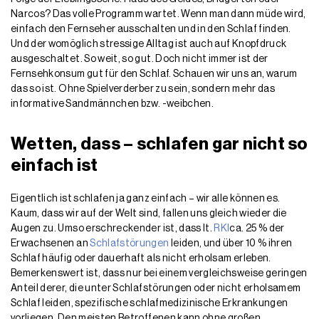
Narcos? Das volle Programm wartet. Wenn man dann müde wird,
einfach den Fernseher ausschalten und in den Schlaf finden.
Und der womöglich stressige Alltag ist auch auf Knopfdruck
ausgeschaltet. So weit, so gut. Doch nicht immer ist der
Fernsehkonsum gut für den Schlaf. Schauen wir uns an, warum
das so ist. Ohne Spielverderber zu sein, sondern mehr das
informative Sandmännchen bzw. -weibchen.
Wetten, dass – schlafen gar nicht so
einfach ist
Eigentlich ist schlafen ja ganz einfach – wir alle können es.
Kaum, dass wir auf der Welt sind, fallen uns gleich wieder die
Augen zu. Umso erschreckender ist, dass lt.
RKI
ca. 25 % der
Erwachsenen an
Schlafstörungen
leiden, und über 10 % ihren
Schlaf häufig oder dauerhaft als nicht erholsam erleben.
Bemerkenswert ist, dass nur bei einem vergleichsweise geringen
Anteil derer, die unter Schlafstörungen oder nicht erholsamem
Schlaf leiden, spezifische schlafmedizinische Erkrankungen
vorliegen. Den meisten Betroffenen kann ohne großen