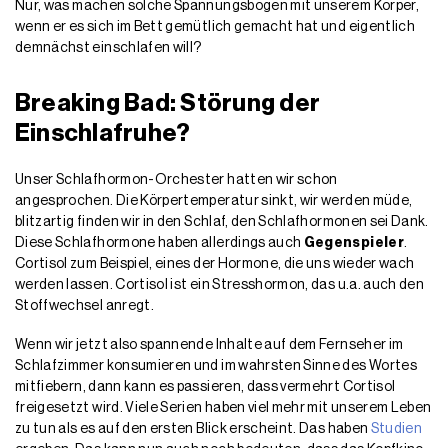
Nur, was machen solche Spannungsbögen mit unserem Körper,
wenn er es sich im Bett gemütlich gemacht hat und eigentlich
demnächst einschlafen will?
Breaking Bad: Störung der
Einschlafruhe?
Unser Schlafhormon-Orchester hatten wir schon
angesprochen. Die Körpertemperatur sinkt, wir werden müde,
blitzartig finden wir in den Schlaf, den Schlafhormonen sei Dank.
Diese Schlafhormone haben allerdings auch
Gegenspieler
.
Cortisol zum Beispiel, eines der Hormone, die uns wieder wach
werden lassen. Cortisol ist ein Stresshormon, das u.a. auch den
Stoffwechsel anregt.
Wenn wir jetzt also spannende Inhalte auf dem Fernseher im
Schlafzimmer konsumieren und im wahrsten Sinne des Wortes
mitfiebern, dann kann es passieren, dass vermehrt Cortisol
freigesetzt wird. Viele Serien haben viel mehr mit unserem Leben
zu tun als es auf den ersten Blick erscheint. Das haben
Studien