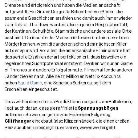
Dienste sind erfolgreich und haben die Medienlandschaft
aufgewühlt. Ein Grund: Die große Beliebtheit von Serien, die
spannende Geschichten erzählen und damit auch immer wieder
zum Talk-of-the-Town werden, also zu jenem Gesprächsstoff,
der Kantinen, Schulhöfe, Stammtische und andere soziale Orte
bestimmt. Da möchte der Mensch mitreden und nicht erst den
Mörder kennen, wenn die anderen schon dem nächsten Killer
auf der Spur sind. Vor allem die amerikanische Filmindustrie hat
das serielle Erzählen derart perfektioniert, dass bisweilen ein
regelrechtes Suchtpotenzial entsteht. Denken wir nur an Game
of Thrones und andere Erfolgsformate. Filmschaffende anderer
Länder ziehen nach. Alleine 111 Millionen Netflix-Accounts
haben
Squid Game
, eine Serie aus Südkorea, seit dem
Erscheinen eingeschaltet.
Dass wir bei diesen tollen Produktionen so gerne am Ball bleiben,
liegt auch daran, dass sie raffinierte
Spannungsbögen
aufbauen. So werden gerne zum Ende einer Folge sog.
Cliffhanger
eingebaut (also Klippenhänger), die einen großen
Reiz ausüben, unbedingt zu erfahren, wie es weitergeht.