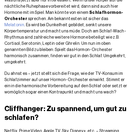
Was uns jetzt aber nur interessiert: Wenn unser Körper auf die
nächtliche Ruhephase vorbereitet wird, dann sind auch hier
Hormone mit im Spiel. Man könnte von einem
Schlafhormon-
Orchester
sprechen. Am bekanntesten ist sicher das
Melatonin
. Es wird bei Dunkelheit gebildet, senkt unsere
Körpertemperatur und macht uns müde. Doch am Schlaf-Wach-
Rhythmus sind zahlreiche weitere Hormone beteiligt wie z.B.
Cortisol, Serotonin, Leptin oder Ghrelin. Um nun im oben
genannten Bild zu bleiben: Spielt das Hormon-Orchester
harmonisch zusammen, finden wir gut in den Schlaf. Umgekehrt,
umgekehrt.
Du ahnst es – jetzt stellt sich die Frage, wie der TV-Konsum im
Schlafzimmer auf unser Hormon-Orchester einwirkt. Stimmt er
ein in die harmonische Vorbereitung auf den Schlaf oder setzt er
womöglich sogar einen Kontrapunkt und macht uns wach?
Cliffhanger: Zu spannend, um gut zu
schlafen?
Netflix, Prime Video, Apple TV, Sky, Disney+, etc. – Streaming