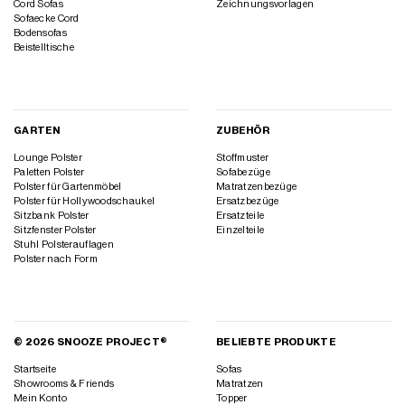
Cord Sofas
Zeichnungsvorlagen
Sofaecke Cord
Bodensofas
Beistelltische
GARTEN
ZUBEHÖR
Lounge Polster
Stoffmuster
Paletten Polster
Sofabezüge
Polster für Gartenmöbel
Matratzenbezüge
Polster für Hollywoodschaukel
Ersatzbezüge
Sitzbank Polster
Ersatzteile
Sitzfenster Polster
Einzelteile
Stuhl Polsterauflagen
Polster nach Form
© 2026 SNOOZE PROJECT®
BELIEBTE PRODUKTE
Startseite
Sofas
Showrooms & Friends
Matratzen
Mein Konto
Topper