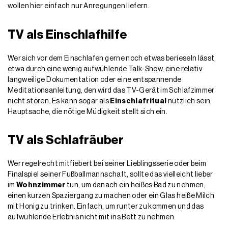
wollen hier einfach nur Anregungen liefern.
TV als Einschlafhilfe
Wer sich vor dem Einschlafen gerne noch etwas berieseln lässt,
etwa durch eine wenig aufwühlende Talk-Show, eine relativ
langweilige Dokumentation oder eine entspannende
Meditationsanleitung, den wird das TV-Gerät im Schlafzimmer
nicht stören. Es kann sogar als
Einschlafritual
nützlich sein.
Hauptsache, die nötige Müdigkeit stellt sich ein.
TV als Schlafräuber
Wer regelrecht mitfiebert bei seiner Lieblingsserie oder beim
Finalspiel seiner Fußballmannschaft, sollte das vielleicht lieber
im
Wohnzimmer
tun, um danach ein heißes Bad zu nehmen,
einen kurzen Spaziergang zu machen oder ein Glas heiße Milch
mit Honig zu trinken. Einfach, um runter zu kommen und das
aufwühlende Erlebnis nicht mit ins Bett zu nehmen.