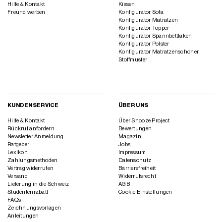
Hilfe & Kontakt
Kissen
Freund werben
Konfigurator Sofa
Konfigurator Matratzen
Konfigurator Topper
Konfigurator Spannbettlaken
Konfigurator Polster
Konfigurator Matratzenschoner
Stoffmuster
KUNDENSERVICE
ÜBER UNS
Hilfe & Kontakt
Über Snooze Project
Rückruf anfordern
Bewertungen
Newsletter Anmeldung
Magazin
Ratgeber
Jobs
Lexikon
Impressum
Zahlungsmethoden
Datenschutz
Vertrag widerrufen
Barrierefreiheit
Versand
Widerrufsrecht
Lieferung in die Schweiz
AGB
Studentenrabatt
Cookie Einstellungen
FAQs
Zeichnungsvorlagen
Anleitungen