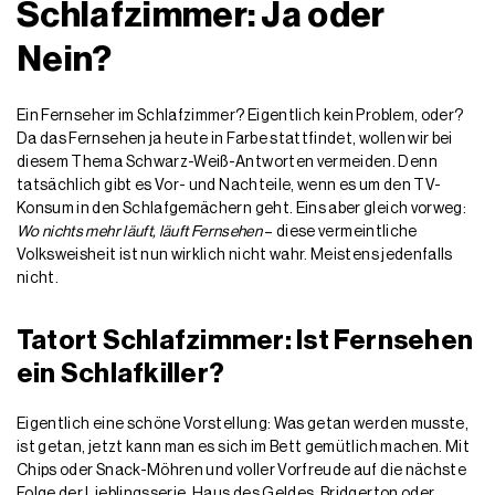
Schlafzimmer: Ja oder
Nein?
Ein Fernseher im Schlafzimmer? Eigentlich kein Problem, oder?
Da das Fernsehen ja heute in Farbe stattfindet, wollen wir bei
diesem Thema Schwarz-Weiß-Antworten vermeiden. Denn
tatsächlich gibt es Vor- und Nachteile, wenn es um den TV-
Konsum in den Schlafgemächern geht. Eins aber gleich vorweg:
Wo nichts mehr läuft, läuft Fernsehen
– diese vermeintliche
Volksweisheit ist nun wirklich nicht wahr. Meistens jedenfalls
nicht.
Tatort Schlafzimmer: Ist Fernsehen
ein Schlafkiller?
Eigentlich eine schöne Vorstellung: Was getan werden musste,
ist getan, jetzt kann man es sich im Bett gemütlich machen. Mit
Chips oder Snack-Möhren und voller Vorfreude auf die nächste
Folge der Lieblingsserie. Haus des Geldes, Bridgerton oder