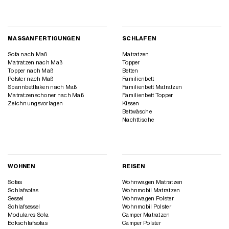
MASSANFERTIGUNGEN
SCHLAFEN
Sofa nach Maß
Matratzen
Matratzen nach Maß
Topper
Topper nach Maß
Betten
Polster nach Maß
Familienbett
Spannbettlaken nach Maß
Familienbett Matratzen
Matratzenschoner nach Maß
Familienbett Topper
Zeichnungsvorlagen
Kissen
Bettwäsche
Nachttische
WOHNEN
REISEN
Sofas
Wohnwagen Matratzen
Schlafsofas
Wohnmobil Matratzen
Sessel
Wohnwagen Polster
Schlafsessel
Wohnmobil Polster
Modulares Sofa
Camper Matratzen
Eckschlafsofas
Camper Polster