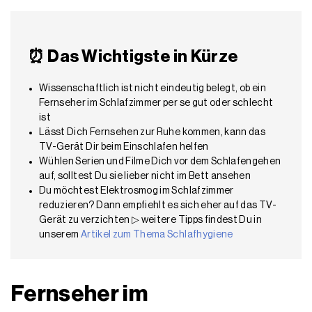
⏰
Das Wichtigste in Kürze
Wissenschaftlich ist nicht eindeutig belegt, ob ein
Fernseher im Schlafzimmer per se gut oder schlecht
ist
Lässt Dich Fernsehen zur Ruhe kommen, kann das
TV-Gerät Dir beim Einschlafen helfen
Wühlen Serien und Filme Dich vor dem Schlafengehen
auf, solltest Du sie lieber nicht im Bett ansehen
Du möchtest Elektrosmog im Schlafzimmer
reduzieren? Dann empfiehlt es sich eher auf das TV-
Gerät zu verzichten ▷ weitere Tipps findest Du in
unserem
Artikel zum Thema Schlafhygiene
Fernseher im