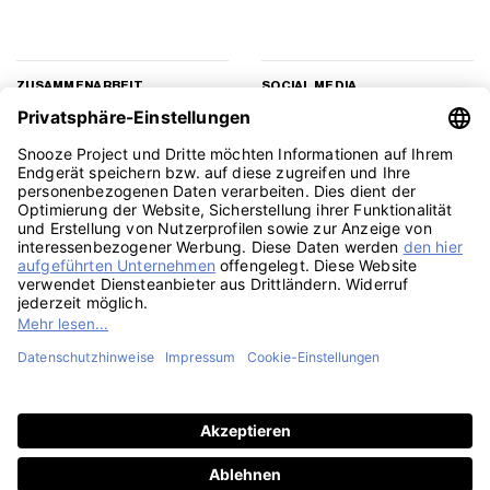
ZUSAMMENARBEIT
SOCIAL MEDIA
Geschäftskunden
Instagram
Kooperation
Facebook
Presse
TikTok
Affiliate Marketing
YouTube
Pinterest
LinkedIn
PayPal
Visa
MasterCard
Klarna
Sepa
Sofort
Rechu
Amazon
American
Apple
Google
GiroPay
Eps
Bank
Express
Pay
Pay
Transfe
Credit
Stripe
Card
Telefon: 030 588 49171, Mo-Fr, 9-15 Uhr | SMS: 0157 3598 3093 | E-Mail:
2
support@snoozeproject.com