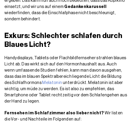
ergeben. Das kann nun auch noch bedeuten, dass das Kopfkino
einsetzt, und wir uns auf einem
Gedankenkarussell
wiederfinden, dass die Einschlafphase nicht beschleunigt,
sondern behindert.
Exkurs: Schlechter schlafen durch
Blaues Licht?
Handydisplays, Tablets oder Flachbildfernseher strahlen blaues
Licht ab. Das wirkt sich auf den Hormonhaushalt aus. Auch
wenn umfassende Studien fehlen, kann man davon ausgehen,
dass das im blauen Spektralbereich liegende Licht die Bildung
des Schlafhormons
Melatonin
unterdrückt. Melatonin ist aber
wichtig, um müde zu werden. Es ist also zu empfehlen, das
Smartphone oder Tablet rechtzeitig vor dem Schlafengehen aus
der Hand zu legen.
Fernsehen im Schlafzimmer also lieber nicht?
Wir listen
die Vor- und Nachteile im Folgenden auf: