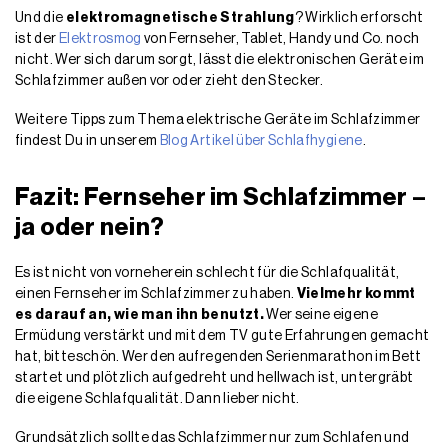
Und die
elektromagnetische Strahlung
? Wirklich erforscht
ist der
Elektrosmog
von Fernseher, Tablet, Handy und Co. noch
nicht. Wer sich darum sorgt, lässt die elektronischen Geräte im
Schlafzimmer außen vor oder zieht den Stecker.
Weitere Tipps zum Thema elektrische Geräte im Schlafzimmer
findest Du in unserem
Blog Artikel über Schlafhygiene
.
Fazit: Fernseher im Schlafzimmer –
ja oder nein?
Es ist nicht von vorneherein schlecht für die Schlafqualität,
einen Fernseher im Schlafzimmer zu haben.
Vielmehr kommt
es darauf an, wie man ihn benutzt.
Wer seine eigene
Ermüdung verstärkt und mit dem TV gute Erfahrungen gemacht
hat, bitteschön. Wer den aufregenden Serienmarathon im Bett
startet und plötzlich aufgedreht und hellwach ist, untergräbt
die eigene Schlafqualität. Dann lieber nicht.
Grundsätzlich sollte das Schlafzimmer nur zum Schlafen und