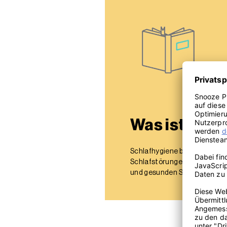
Was ist Schl
Schlafhygiene beschreibt Ma
Schlafstörungen vorbeugen b
und gesunden Schlaf tun?