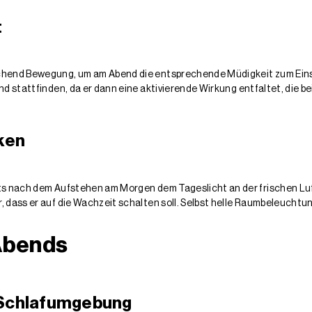
t
chend Bewegung, um am Abend die entsprechende Müdigkeit zum Einsc
nd stattfinden, da er dann eine aktivierende Wirkung entfaltet, die be
ken
ts nach dem Aufstehen am Morgen dem Tageslicht an der frischen Luft
, dass er auf die Wachzeit schalten soll. Selbst helle Raumbeleuchtu
Abends
 Schlafumgebung