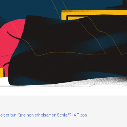
elber tun für einen erholsamen Schlaf? 14 Tipps