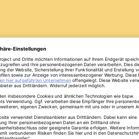
afhygiene?
ßnahmen und Verhaltensweisen, die die nächtliche Ruhe und Erholun
zw. beheben. Hier geht es primär um
Hilfe zur Selbsthilfe
. Was also