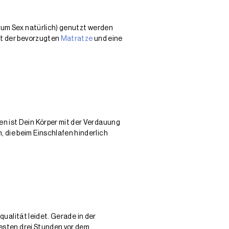
 zum Sex natürlich) genutzt werden
it der bevorzugten
Matratze
und eine
n ist Dein Körper mit der Verdauung
 die beim Einschlafen hinderlich
qualität leidet. Gerade in der
besten drei Stunden vor dem