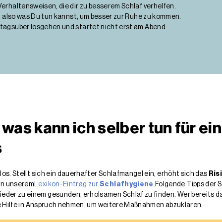
erhaltensweisen, die dir zu besserem Schlaf verhelfen.
e, also was Du tun kannst, um besser zur Ruhe zu kommen.
tagsüber losgehen und startet nicht erst am Abend.
 was kann ich selber tun für e
s
tlos. Stellt sich ein dauerhafter Schlafmangel ein, erhöht sich das
Ris
 in unserem
Lexikon-Eintrag zur
Schlafhygiene
.Folgende Tipps der S
eder zu einem gesunden, erholsamen Schlaf zu finden. Wer bereits 
elle Hilfe in Anspruch nehmen, um weitere Maßnahmen abzuklären.