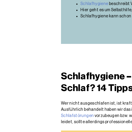
Schlafhygiene
beschreibt V
Hier geht es um Selbsthilf
Schlafhygiene kann schon 
Schlafhygiene –
Schlaf? 14 Tipp
Wer nicht ausgeschlafen ist, ist kraf
Ausführlich behandelt haben wir das
Schlafstörungen
vorzubeugen bzw. wi
leidet, sollte allerdings profession