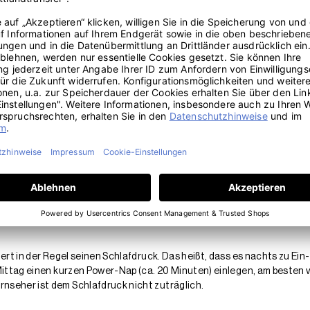
Tagsüber
 lohnt sich
ufsteh- und Zubettgeh-Zeiten. Dadurch können sich die verschieden
as gilt auch für die Essenszeiten. Besonders wichtig ist eine regelm
er Schlaf des Mittags
iert in der Regel seinen Schlafdruck. Das heißt, dass es nachts zu 
Mittag einen kurzen Power-Nap (ca. 20 Minuten) einlegen, am besten v
seher ist dem Schlafdruck nicht zuträglich.