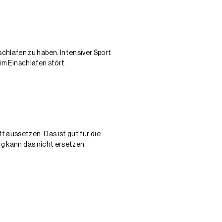
hlafen zu haben. Intensiver Sport
im Einschlafen stört.
 aussetzen. Das ist gut für die
ng kann das nicht ersetzen.