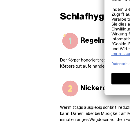
Schlafhygiene 
Regelmäßigkeit
Der Körper honoriert regelmäßige A
Körpers gut aufeinander abstimmen. D
Nickerchen – d
Wer mittags ausgiebig schläft, reduz
kann. Daher lieber bei Müdigkeit am 
minutenlanges Wegdösen vor dem Fern