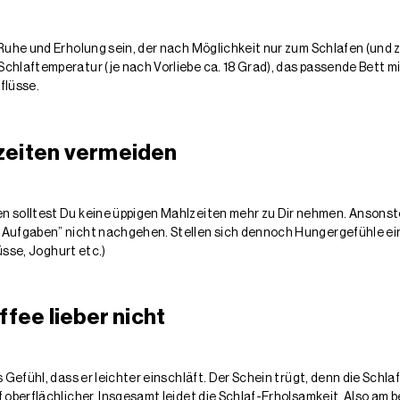
 Ruhe und Erholung sein, der nach Möglichkeit nur zum Schlafen (und
chlaftemperatur (je nach Vorliebe ca. 18 Grad), das passende Bett m
flüsse.
zeiten vermeiden
n solltest Du keine üppigen Mahlzeiten mehr zu Dir nehmen. Ansonste
-Aufgaben” nicht nachgehen. Stellen sich dennoch Hungergefühle ein,
Nüsse, Joghurt etc.)
ffee lieber nicht
 Gefühl, dass er leichter einschläft. Der Schein trügt, denn die Schlaf
f oberflächlicher. Insgesamt leidet die Schlaf-Erholsamkeit. Also am 