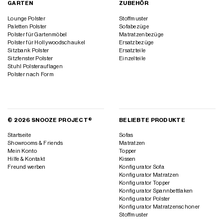
GARTEN
ZUBEHÖR
Lounge Polster
Stoffmuster
Paletten Polster
Sofabezüge
Polster für Gartenmöbel
Matratzenbezüge
Polster für Hollywoodschaukel
Ersatzbezüge
Sitzbank Polster
Ersatzteile
Sitzfenster Polster
Einzelteile
Stuhl Polsterauflagen
Polster nach Form
© 2026 SNOOZE PROJECT®
BELIEBTE PRODUKTE
Startseite
Sofas
Showrooms & Friends
Matratzen
Mein Konto
Topper
Hilfe & Kontakt
Kissen
Freund werben
Konfigurator Sofa
Konfigurator Matratzen
Konfigurator Topper
Konfigurator Spannbettlaken
Konfigurator Polster
Konfigurator Matratzenschoner
Stoffmuster