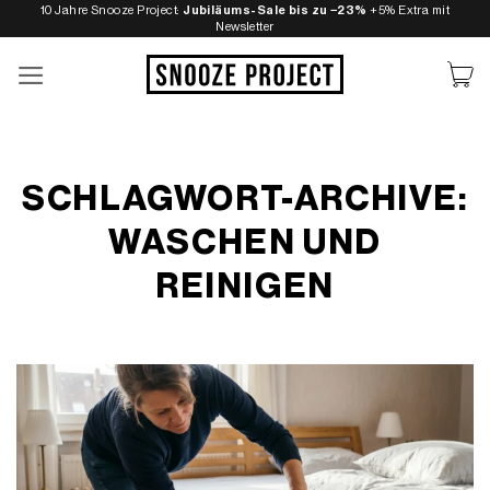
Zum
10 Jahre Snooze Project:
Jubiläums-Sale bis zu −23%
+5% Extra mit
Newsletter
Inhalt
springen
SCHLAGWORT-ARCHIVE:
WASCHEN UND
REINIGEN