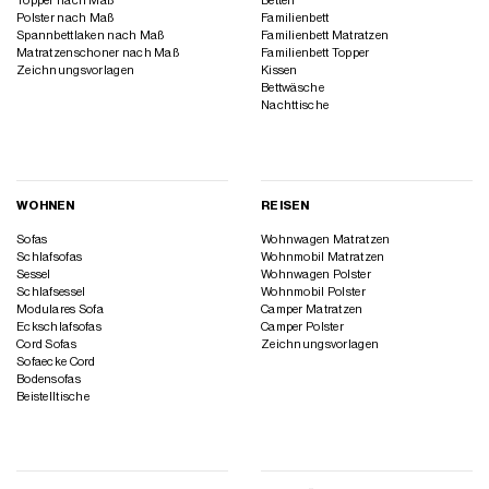
Topper nach Maß
Betten
Polster nach Maß
Familienbett
Spannbettlaken nach Maß
Familienbett Matratzen
Matratzenschoner nach Maß
Familienbett Topper
Zeichnungsvorlagen
Kissen
Bettwäsche
Nachttische
WOHNEN
REISEN
Sofas
Wohnwagen Matratzen
Schlafsofas
Wohnmobil Matratzen
Sessel
Wohnwagen Polster
Schlafsessel
Wohnmobil Polster
Modulares Sofa
Camper Matratzen
Eckschlafsofas
Camper Polster
Cord Sofas
Zeichnungsvorlagen
Sofaecke Cord
Bodensofas
Beistelltische