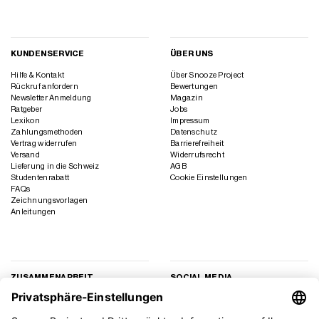
KUNDENSERVICE
ÜBER UNS
Hilfe & Kontakt
Über Snooze Project
Rückruf anfordern
Bewertungen
Newsletter Anmeldung
Magazin
Ratgeber
Jobs
Lexikon
Impressum
Zahlungsmethoden
Datenschutz
Vertrag widerrufen
Barrierefreiheit
Versand
Widerrufsrecht
Lieferung in die Schweiz
AGB
Studentenrabatt
Cookie Einstellungen
FAQs
Zeichnungsvorlagen
Anleitungen
ZUSAMMENARBEIT
SOCIAL MEDIA
Geschäftskunden
Instagram
Kooperation
Facebook