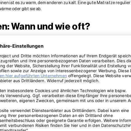
nen ist es zu warm, dem anderen zu kalt. Eine gute Matratze regulie
wärme oder gibt sie ab.
en: Wann und wie oft?
est Du sofort entfernen, z.B. Kaffee, Rotwein, Blut, Urin oder
Sperma
.
ze. Einmal jährlich solltest Du eine Grundreinigung durchführen bzw. 
e mit wenig Saugkraft immer kurz ab, wenn Du die
Betten
frisch bezieh
 Urin, Blut, Milben uvm. aus 
nkrete Verunreinigungen? Im Folgenden findest Du Links zu spezifischen
Beseitigung von jeder Art von Schmutz