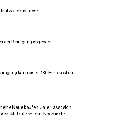
Matratze kommt aber
ei der Reinigung abgeben.
inigung kann bis zu 130 Euro kosten.
eine Neue kaufen. Ja, er lässt sich
us dem Matratzenkern. Noch mehr