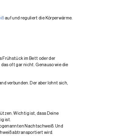
iß
auf und reguliert die Körperwärme.
 Frühstück im Bett oder der
das oft gar nicht. Genauso wie die
wand verbunden. Der aber lohnt sich,
ützen. Wichtig ist, dass Deine
g ist.
en sogenannten Nachtschweiß. Und
hweiß abtransportiert wird.