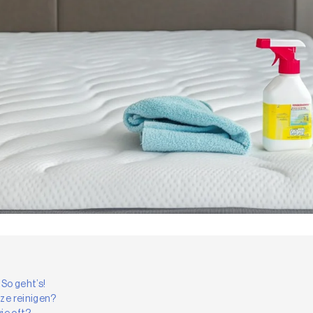
 So geht’s!
ze reinigen?