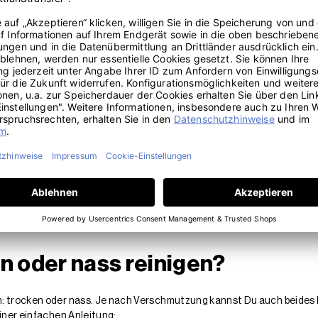
tfernen
entfernen
 entfernen
nen
en
 Du Deine Matratze wechseln
 Matratzenwechsel gibt es nicht. Er ist von vielen Faktoren abhängig.
einmal Rückenschmerzen, weil die
Matratze durchgelegen
ist? Als Ri
Und wenn Du noch mehr wissen willst: In unserem
Artikel zum Matrat
n oder nass reinigen?
: trocken oder nass. Je nach Verschmutzung kannst Du auch beides k
einer einfachen Anleitung: