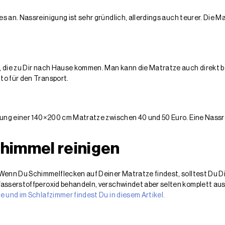
s an. Nassreinigung ist sehr gründlich, allerdings auch teurer. Die 
, die zu Dir nach Hause kommen. Man kann die Matratze auch direkt b
to für den Transport.
gung einer 140×200 cm Matratze zwischen 40 und 50 Euro. Eine Nassre
himmel reinigen
enn Du Schimmelflecken auf Deiner Matratze findest, solltest Du Dir 
Wasserstoffperoxid behandeln, verschwindet aber selten komplett a
 und im Schlafzimmer findest Du in diesem Artikel.