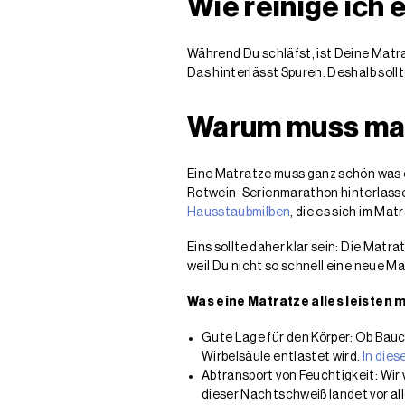
Wie reinige ich 
Während Du schläfst, ist Deine Matrat
Das hinterlässt Spuren. Deshalb soll
Warum muss man
Eine Matratze muss ganz schön was e
Rotwein-Serienmarathon hinterlassen
Hausstaubmilben
, die es sich im M
Eins sollte daher klar sein: Die Matr
weil Du nicht so schnell eine neue M
Was eine Matratze alles leisten 
Gute Lage für den Körper: Ob Bauc
Wirbelsäule entlastet wird.
In dies
Abtransport von Feuchtigkeit: Wir
dieser Nachtschweiß landet vor al