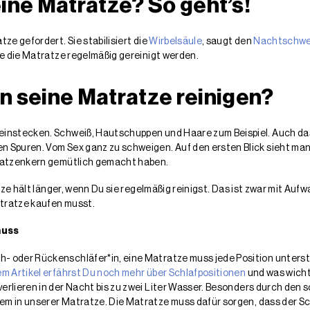
eine Matratze? So geht’s!
ze gefordert. Sie stabilisiert die
Wirbelsäule
, saugt den
Nachtschwe
te die Matratze regelmäßig gereinigt werden.
 seine Matratze reinigen?
instecken. Schweiß, Hautschuppen und Haare zum Beispiel. Auch das
 Spuren. Vom Sex ganz zu schweigen. Auf den ersten Blick sieht man 
atratzenkern gemütlich gemacht haben.
atze hält länger, wenn Du sie regelmäßig reinigst. Das ist zwar mit Auf
atratze kaufen musst.
muss
h- oder Rückenschläfer*in, eine Matratze muss jede Position unterst
em Artikel erfährst Du noch mehr über Schlafpositionen
und was wichti
 verlieren in der Nacht bis zu zwei Liter Wasser. Besonders durch d
lem in unserer Matratze. Die Matratze muss dafür sorgen, dass der Sc