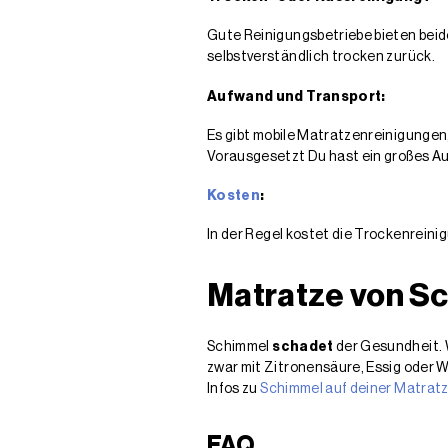
Gute Reinigungsbetriebe bieten beide
selbstverständlich trocken zurück.
Aufwand und Transport:
Es gibt mobile Matratzenreinigungen
Vorausgesetzt Du hast ein großes Au
Kosten
:
In der Regel kostet die Trockenreini
Matratze von Sc
Schimmel
schadet
der Gesundheit. W
zwar mit Zitronensäure, Essig oder 
Infos zu
Schimmel auf deiner Matratze
FAQ