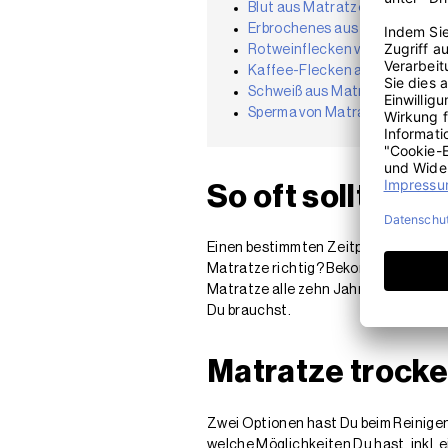
Blut aus Matratze entfernen
Erbrochenes aus Matratze en
Rotweinflecken von Matratze 
Kaffee-Flecken aus Matratze
Schweiß aus Matratze entfer
Sperma von Matratze entfern
So oft solltest
Einen bestimmten Zeitpunkt für einen
Matratze richtig? Bekommst Du auf 
Matratze alle zehn Jahre wechseln. 
Du brauchst.
Matratze trocke
Zwei Optionen hast Du beim Reinigen
welche Möglichkeiten Du hast, inkl. 