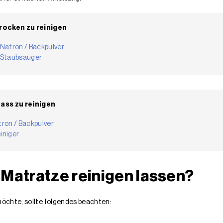
trocken zu reinigen
 Natron / Backpulver
t Staubsauger
ass zu reinigen
tron / Backpulver
iniger
 Matratze reinigen lassen?
möchte, sollte folgendes beachten: