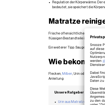
Regulation der Körperwärme: Der ei
bedeutet, sie speichert die Körper
Matratze reinig
Frische offensichtliche Flecken sollt
flüssigen Bestandteile in die Matrat
Ein weiterer Tipp: Sauge die Matratz
Wie bekomme ich
Flecken,
Milben
, Urin oder andere ko
Anleitung:
Unsere Ratgeber Artikel zur 
Urin aus Matratze entfernen