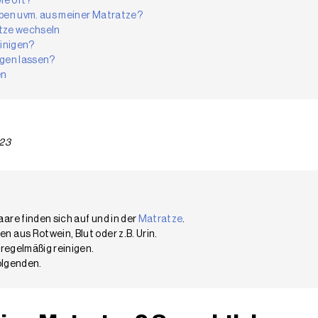
ie oft?
ilben uvm. aus meiner Matratze?
atze wechseln
einigen?
igen lassen?
en
023
re finden sich auf und in der
Matratze
.
aus Rotwein, Blut oder z.B. Urin.
regelmäßig reinigen.
olgenden.