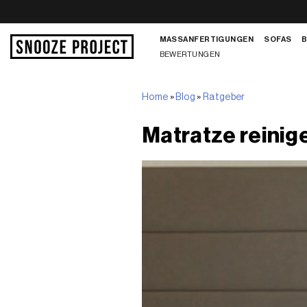
Zum
Inhalt
MASSANFERTIGUNGEN
SOFAS
springen
BEWERTUNGEN
Home
»
Blog
»
Ratgeber
Matratze reinige