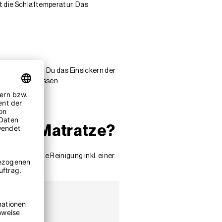
rt die Schlaftemperatur. Das
 So verhinderst Du das Einsickern der
durchführen lassen.
st.
meiner Matratze?
 Tipps für die Reinigung inkl. einer