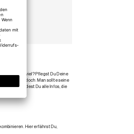
 Schwitzt Du viel? Pflegst Du Deine
chtwert gilt jedoch: Man sollte seine
zenwechsel
findest Du alle Infos, die
ombinieren. Hier erfährst Du,