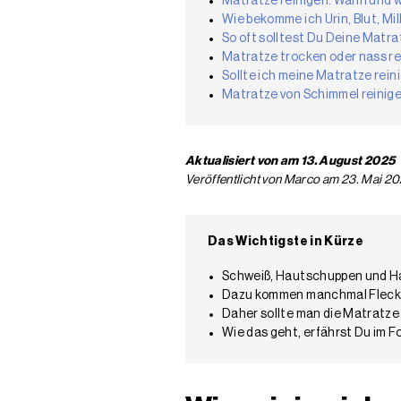
Matratze reinigen: Wann und w
Wie bekomme ich Urin, Blut, M
So oft solltest Du Deine Matr
Matratze trocken oder nass r
Sollte ich meine Matratze rein
Matratze von Schimmel reinig
Aktualisiert von am 13. August 2025
Veröffentlicht von Marco am 23. Mai 2
Das Wichtigste in Kürze
Schweiß, Hautschuppen und Haa
Dazu kommen manchmal Flecken 
Daher sollte man die Matratze 
Wie das geht, erfährst Du im F