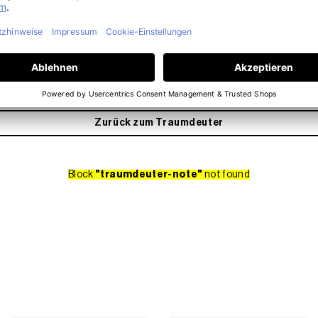
mehr lesen
Zurück zum Traumdeuter
Block
"traumdeuter-note"
not found