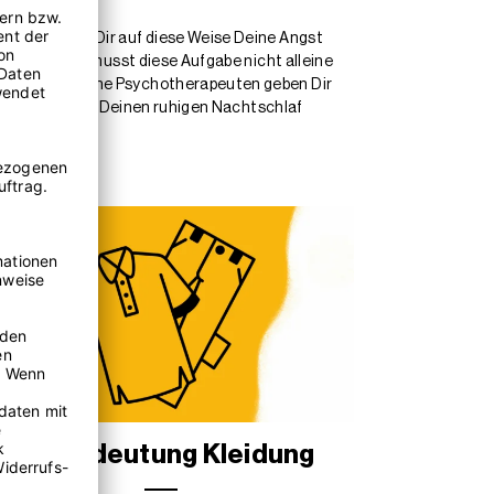
affst Du es, Dir auf diese Weise Deine Angst
winden. Du musst diese Aufgabe nicht alleine
arbeitserfahrene Psychotherapeuten geben Dir
rk beunruhigen, Deinen ruhigen Nachtschlaf
Traumdeutung Kleidung