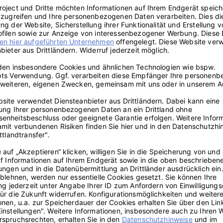
se Ängste zu echten Helfern bei Deiner Ursachensuche ummünzen. Sch
und nach in Wohlgefallen auf, und auch Deine
Albträume
werden versch
on über Deine spannende Suche nach der Quelle Deiner Angst. Traum
auch die richtige Anlaufstelle, wenn Dich Deine Angst-Träume sehr sta
erschweren.
er
d
Traumdeutung Hund