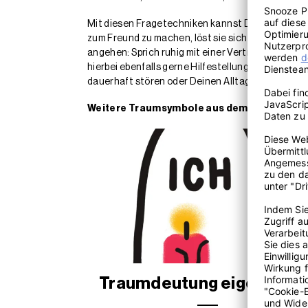
Mit diesen Fragetechniken kannst Du viele diffu
zum Freund zu machen, löst sie sich häufig nach 
angehen: Sprich ruhig mit einer Vertrauenspers
hierbei ebenfalls gerne Hilfestellung. Sie sind 
dauerhaft stören oder Deinen Alltag übermäßig 
Weitere Traumsymbole aus dem Traumdeut
Traumdeutung eigener To