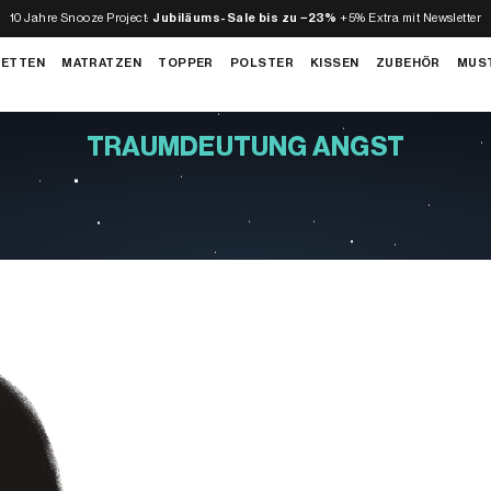
10 Jahre Snooze Project:
Jubiläums-Sale bis zu −23%
+5% Extra mit Newsletter
BETTEN
MATRATZEN
TOPPER
POLSTER
KISSEN
ZUBEHÖR
MUS
TRAUMDEUTUNG ANGST