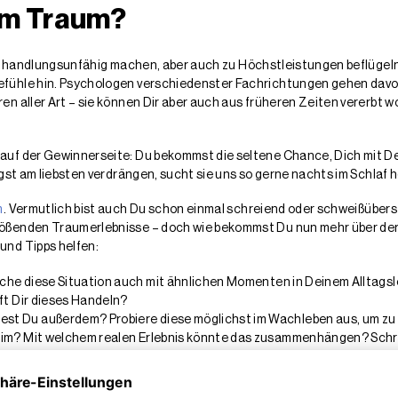
im Traum?
uns handlungsunfähig machen, aber auch zu Höchstleistungen beflüge
fühle hin. Psychologen verschiedenster Fachrichtungen gehen davon
n aller Art – sie können Dir aber auch aus früheren Zeiten vererbt 
 auf der Gewinnerseite: Du bekommst die seltene Chance, Dich mit 
gst am liebsten verdrängen, sucht sie uns so gerne nachts im Schlaf h
m
. Vermutlich bist auch Du schon einmal schreiend oder schweißüber
lößenden Traumerlebnisse – doch wie bekommst Du nun mehr über de
und Tipps helfen:
che diese Situation auch mit ähnlichen Momenten in Deinem Alltags
ft Dir dieses Handeln?
st Du außerdem? Probiere diese möglichst im Wachleben aus, um zu 
eim? Mit welchem realen Erlebnis könnte das zusammenhängen? Schr
n Du schon seit Kindheitstagen kennst? Oft sind die beängstigenden 
r mittlerweile überflüssig ist, und stell sie im Geiste zum
Sperrmüll
.