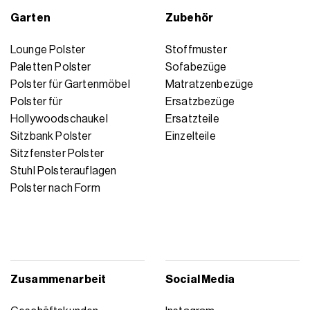
Garten
Zubehör
Lounge Polster
Stoffmuster
Paletten Polster
Sofabezüge
Polster für Gartenmöbel
Matratzenbezüge
Polster für
Ersatzbezüge
Hollywoodschaukel
Ersatzteile
Sitzbank Polster
Einzelteile
Sitzfenster Polster
Stuhl Polsterauflagen
Polster nach Form
Zusammenarbeit
Social Media