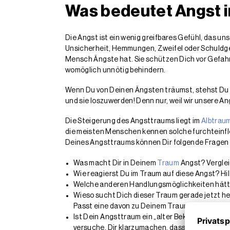
Was bedeutet Angst 
Die Angst ist ein wenig greifbares Gefühl, das 
Unsicherheit, Hemmungen, Zweifel oder Schuldge
Mensch Ängste hat. Sie schützen Dich vor Gefahre
womöglich unnötig behindern.
Wenn Du von Deinen Ängsten träumst, stehst Du
und sie loszuwerden! Denn nur, weil wir unsere An
Die Steigerung des Angsttraums liegt im
Albtrau
die meisten Menschen kennen solche furchteinf
Deines Angsttraums können Dir folgende Fragen 
Was macht Dir in Deinem
Traum
Angst? Verglei
Wie reagierst Du im Traum auf diese Angst? Hil
Welche anderen Handlungsmöglichkeiten hätte
Wieso sucht Dich dieser Traum gerade jetzt h
Passt eine davon zu Deinem Traum?
Ist Dein Angsttraum ein „alter Bekannter“, de
versuche, Dir klarzumachen, dass die Angst davo