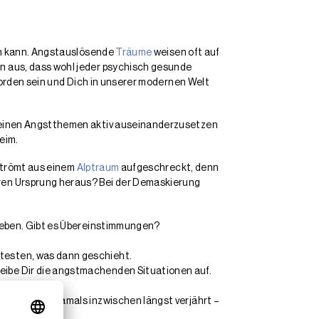
ln kann. Angstauslösende
Träume
weisen oft auf
 aus, dass wohl jeder psychisch gesunde
worden sein und Dich in unserer modernen Welt
Deinen Angstthemen aktiv auseinanderzusetzen
eim.
strömt aus einem
Alptraum
aufgeschreckt, denn
ren Ursprung heraus? Bei der Demaskierung
leben. Gibt es Übereinstimmungen?
testen, was dann geschieht.
eibe Dir die angstmachenden Situationen auf.
Themen von damals inzwischen längst verjährt –