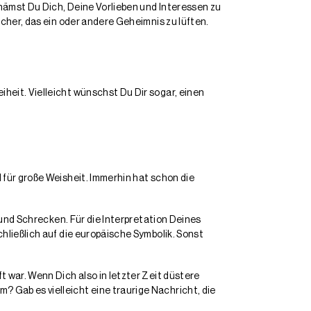
chämst Du Dich, Deine Vorlieben und Interessen zu
icher, das ein oder andere Geheimnis zu lüften.
heit. Vielleicht wünschst Du Dir sogar, einen
 für große Weisheit. Immerhin hat schon die
d und Schrecken. Für die Interpretation Deines
hließlich auf die europäische Symbolik. Sonst
t war. Wenn Dich also in letzter Zeit düstere
 Gab es vielleicht eine traurige Nachricht, die