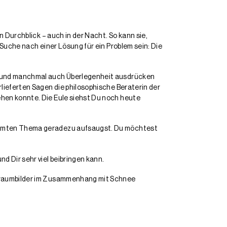
n Durchblick – auch in der Nacht. So kann sie,
 Suche nach einer Lösung für ein Problem sein: Die
ln und manchmal auch Überlegenheit ausdrücken
rlieferten Sagen die philosophische Beraterin der
ehen konnte. Die Eule siehst Du noch heute
stimmten Thema geradezu aufsaugst. Du möchtest
 Dir sehr viel beibringen kann.
n Traumbilder im Zusammenhang mit Schnee