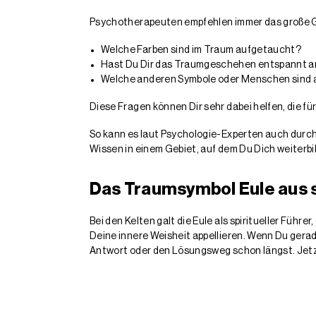
Psychotherapeuten empfehlen immer das große 
Welche Farben sind im Traum aufgetaucht?
Hast Du Dir das Traumgeschehen entspannt an
Welche anderen Symbole oder Menschen sind
Diese Fragen können Dir sehr dabei helfen, die fü
So kann es laut Psychologie-Experten auch durcha
Wissen in einem Gebiet, auf dem Du Dich weiterb
Das Traumsymbol Eule aus sp
Bei den Kelten galt die Eule als spiritueller Führ
Deine innere Weisheit appellieren. Wenn Du gerad
Antwort oder den Lösungsweg schon längst. Jetz