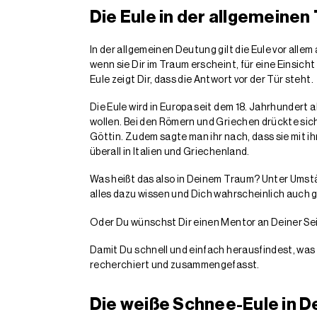
Die Eule in der allgemeine
In der allgemeinen Deutung gilt die Eule vor allem
wenn sie Dir im Traum erscheint, für eine Einsich
Eule zeigt Dir, dass die Antwort vor der Tür steht.
Die Eule wird in Europa seit dem 18. Jahrhunder
wollen. Bei den Römern und Griechen drückte sich 
Göttin. Zudem sagte man ihr nach, dass sie mit i
überall in Italien und Griechenland.
Was heißt das also in Deinem Traum? Unter Umst
alles dazu wissen und Dich wahrscheinlich auch
Oder Du wünschst Dir einen Mentor an Deiner Seit
Damit Du schnell und einfach herausfindest, was
recherchiert und zusammengefasst.
Die weiße Schnee-Eule in 