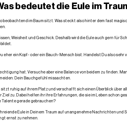
as bedeutet die Eule im Trau
e so beobachtend im Baum sitzt. Was steckt also hinter dem fast mag
en.
r Wissen, Weisheit und Geschick. Deshalb wird die Eule auch gern für 
bildet.
Du eher ein Kopf- oder ein Bauch-Mensch bist. Handelst Du also sehr 
erechtigung hat. Versuche aber eine Balance von beidem zu finden. M
ermeiden: Dein Bauchgefühl missachten.
itzt ruhig auf ihrem Platz und verschafft sich einen Überblick über all
hr Ziel zu. Dabei helfen ihr ihre Erfahrungen, die sie im Leben schon 
e Talente gerade gebrauchen?
schreiende Eule in Deinem Traum auf unangenehme Nachrichten und S
ingt ernst zu nehmen.