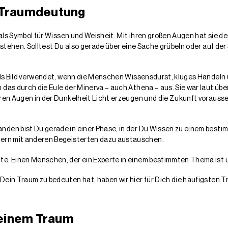
n Traumdeutung
 als Symbol für Wissen und Weisheit. Mit ihren großen Augen hat sie de
t stehen. Solltest Du also gerade über eine Sache grübeln oder auf der
t als Bild verwendet, wenn die Menschen Wissensdurst, kluges Hande
das durch die Eule der Minerva – auch Athena – aus. Sie war laut übe
hren Augen in der Dunkelheit Licht erzeugen und die Zukunft vorauss
änden bist Du gerade in einer Phase, in der Du Wissen zu einem be
 gern mit anderen Begeisterten dazu austauschen.
e. Einen Menschen, der ein Experte in einem bestimmten Thema ist und
 Dein Traum zu bedeuten hat, haben wir hier für Dich die häufigste
Deinem Traum