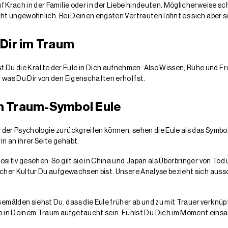
uf Krach in der Familie oder in der Liebe hindeuten. Möglicherweise s
icht ungewöhnlich. Bei Deinen engsten Vertrauten lohnt es sich aber s
Dir im Traum
Du die Kräfte der Eule in Dich aufnehmen. Also Wissen, Ruhe und Frei
, was Du Dir von den Eigenschaften erhoffst.
m Traum-Symbol Eule
n der Psychologie zurückgreifen können, sehen die Eule als das Symbol
n an ihrer Seite gehabt.
ositiv gesehen. So gilt sie in China und Japan als Überbringer von To
elcher Kultur Du aufgewachsen bist. Unsere Analyse bezieht sich aussc
mälden siehst Du, dass die Eule früher ab und zu mit Trauer verknüpf
 in Deinem Traum aufgetaucht sein. Fühlst Du Dich im Moment einsam?