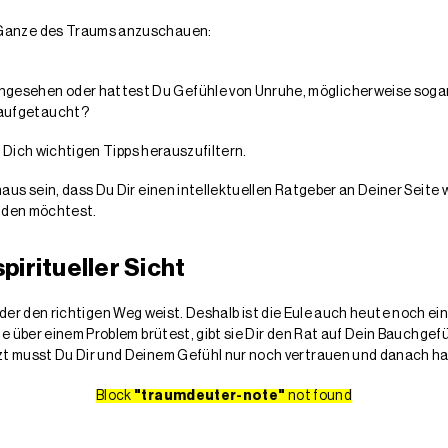
Ganze des Traums anzuschauen:
gesehen oder hattest Du Gefühle von Unruhe, möglicherweise soga
 aufgetaucht?
r Dich wichtigen Tipps herauszufiltern.
us sein, dass Du Dir einen intellektuellen Ratgeber an Deiner Seite
ilden möchtest.
iritueller Sicht
er, der den richtigen Weg weist. Deshalb ist die Eule auch heute noch 
e über einem Problem brütest, gibt sie Dir den Rat auf Dein Bauchgef
t musst Du Dir und Deinem Gefühl nur noch vertrauen und danach ha
Block
"traumdeuter-note"
not found