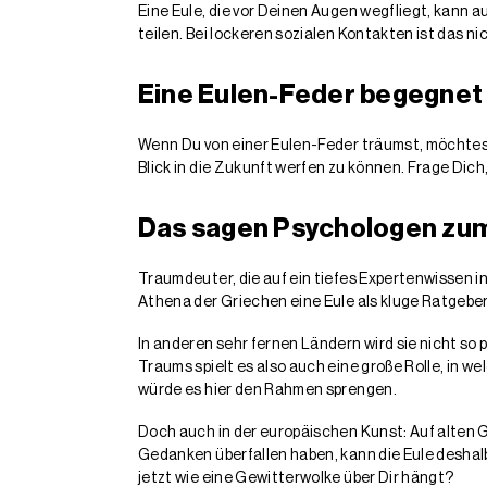
Eine Eule, die vor Deinen Augen wegfliegt, kann a
teilen. Bei lockeren sozialen Kontakten ist das n
Eine Eulen-Feder begegnet 
Wenn Du von einer Eulen-Feder träumst, möchtest 
Blick in die Zukunft werfen zu können. Frage Dich
Das sagen Psychologen zu
Traumdeuter, die auf ein tiefes Expertenwissen i
Athena der Griechen eine Eule als kluge Ratgeberi
In anderen sehr fernen Ländern wird sie nicht so p
Traums spielt es also auch eine große Rolle, in w
würde es hier den Rahmen sprengen.
Doch auch in der europäischen Kunst: Auf alten Ge
Gedanken überfallen haben, kann die Eule deshalb
jetzt wie eine Gewitterwolke über Dir hängt?