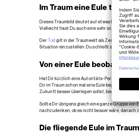
Im Traum eine Eule töten
Dieses Traumbild deutet auf etwas hin, dass Du 
Vielleicht hast Du auch eine sehr schmerzhafte A
Der
Tod
gilt in der Traumwelt als Zeichen für W
Situation einzustellen: Du schließt seelisch ein
Von einer Eule beobachtet
Hat Dir kürzlich eine Autoritäts-Person, wie Dein
Dir im Traum schon mal eine Eule begegnen, die Dic
Zukunft besser überlegen sollst, bevor Du handel
Sollte Dir übrigens gleich eine ganze Gruppe von
nachzudenken, ob es nicht besser wäre, danach z
Die fliegende Eule im Tra