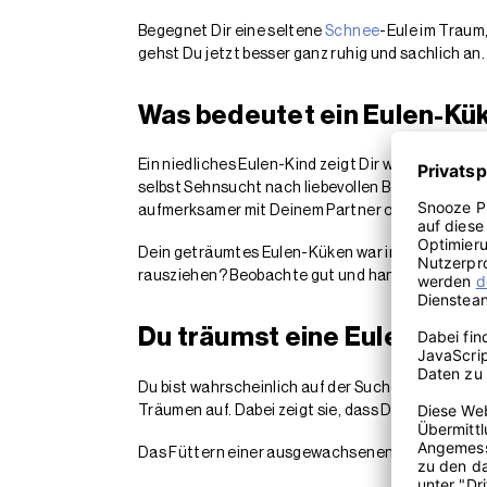
Begegnet Dir eine seltene
Schnee
-Eule im Traum
gehst Du jetzt besser ganz ruhig und sachlich an.
Was bedeutet ein Eulen-Kü
Ein niedliches Eulen-Kind zeigt Dir womöglich, da
selbst Sehnsucht nach liebevollen Berührungen. D
aufmerksamer mit Deinem Partner oder Deiner Pa
Dein geträumtes Eulen-Küken war in Gefahr und Du
rausziehen? Beobachte gut und handle erst dann,
Du träumst eine Eule zu füt
Du bist wahrscheinlich auf der Suche nach einer A
Träumen auf. Dabei zeigt sie, dass Du Dir ähnlic
Das Füttern einer ausgewachsenen Eule zeigt Dir