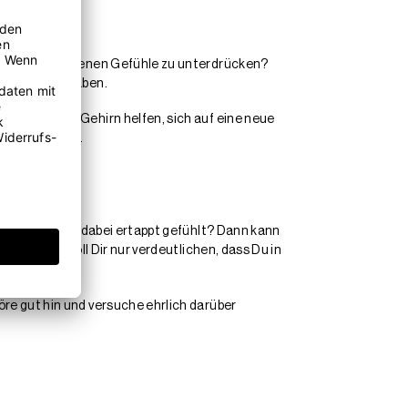
ie damit verbundenen Gefühle zu unterdrücken?
gestellt zu haben.
n Tod Deinem Gehirn helfen, sich auf eine neue
gen zu können.
nd Du hast Dich dabei ertappt gefühlt? Dann kann
emeint. Er soll Dir nur verdeutlichen, dass Du in
öre gut hin und versuche ehrlich darüber