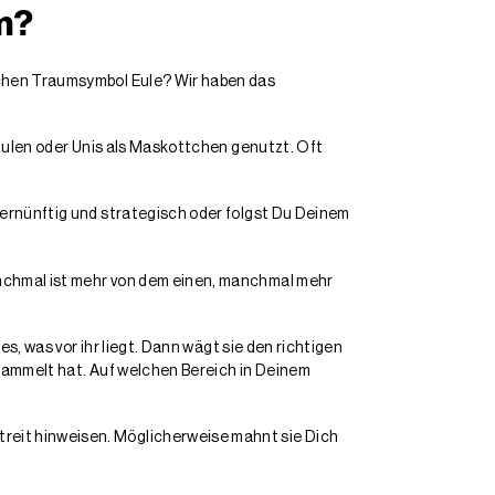
m?
ischen Traumsymbol Eule? Wir haben das
Schulen oder Unis als Maskottchen genutzt. Oft
vernünftig und strategisch oder folgst Du Deinem
anchmal ist mehr von dem einen, manchmal mehr
es, was vor ihr liegt. Dann wägt sie den richtigen
gesammelt hat. Auf welchen Bereich in Deinem
treit hinweisen. Möglicherweise mahnt sie Dich