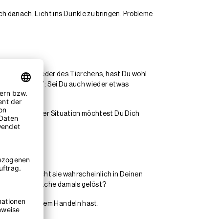
 danach, Licht ins Dunkle zu bringen. Probleme
as seidige Gefieder des Tierchens, hast Du wohl
rin der Aufruf: Sei Du auch wieder etwas
lbst. Aus welcher Situation möchtest Du Dich
on steht, taucht sie wahrscheinlich in Deinen
e hast Du die Sache damals gelöst?
nd strategischem Handeln hast.