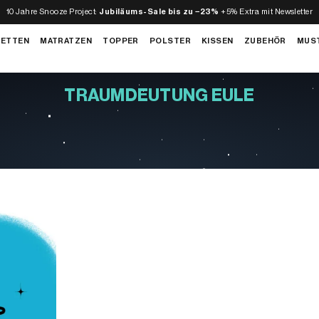
10 Jahre Snooze Project:
Jubiläums-Sale bis zu −23%
+5% Extra mit Newsletter
BETTEN
MATRATZEN
TOPPER
POLSTER
KISSEN
ZUBEHÖR
MUS
TRAUMDEUTUNG EULE