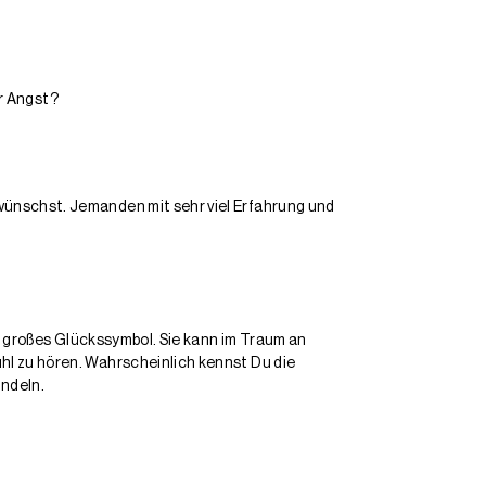
r Angst?
 wünschst. Jemanden mit sehr viel Erfahrung und
ein großes Glückssymbol. Sie kann im Traum an
ühl zu hören. Wahrscheinlich kennst Du die
ndeln.