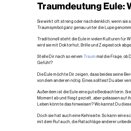
Traumdeutung Eule: W
Sie wirkt oft streng oder nachdenklich, wenn si
Traumsymbol ganz genau unter die Lupe genomm
Traditionell steht die Eule in vielen Kulturen fü
wird sie mit Doktorhut, Brille und Zeigestock abge
Stelle Dir nach so einem
Traum
mal die Frage, ob 
Gefühl?
Die Eule möchte Dir zeigen, dass beides seine B
von dem anderen nötig. Eines solltest Du aber v
Außerdem ist die Eule eine gute Beobachterin. Sie s
Moment ab und fliegt gezielt, aber gelassen auf i
Leben könnte das hinweisen? Wo kannst Du dies
Doch sie hat auch eine Kehrseite. So kann eine 
mit dem Ruf auch, die Ratschläge anderer unbed