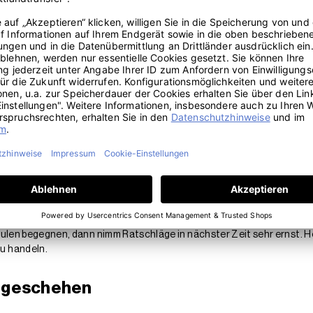
in Dir selbst auslöschen möchtest. Versuchst Du ein Erlebnis oder d
ntwort auf eine Frage bekommen und wünscht Dir jetzt, die Frage nie 
andel und Veränderung. Traumforscher vermuten, dass
Träume
über de
 Kapitel Deines Lebens ab, um ein neues möglichst unbelastet aufschla
 werden
 Chef oder Deine Eltern, ein Arzt oder Polizist einen Rat gegeben? U
h genau im Blick behält. Dabei ist der Traum keinesfalls als Warnung g
st.
 Eulen begegnen, dann nimm Ratschläge in nächster Zeit sehr ernst. H
u handeln.
umgeschehen