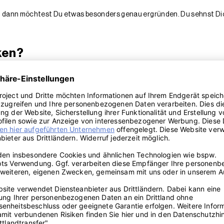
, dann möchtest Du etwas besonders genau ergründen. Du sehnst Dich
ken?
ss Du noch etwas unsicher in einer Sache bist. Streichelst Du über d
u möchtest Dich sicher und beschützt fühlen. Gleichzeitig steckt hie
rtnerin.
 hast es gerettet? In dem Fall steht das kleine Eulchen für Dich se
 wenn Du Dir einen guten Überblick verschafft hast.
tern
ntwort für eine Herausforderung. Da die Eule für Weisheit und Intuiti
he Situationen aus der Vergangenheit ins Gedächtnis rufen sollst. Wi
, dass Du schon ein sehr gutes Gleichgewicht zwischen intuitivem u