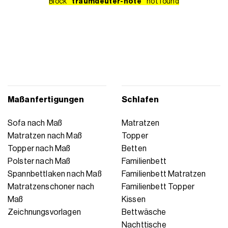
Block
"traumdeuter-note"
not found
Maßanfertigungen
Schlafen
Sofa nach Maß
Matratzen
Matratzen nach Maß
Topper
Topper nach Maß
Betten
Polster nach Maß
Familienbett
Spannbettlaken nach Maß
Familienbett Matratzen
Matratzenschoner nach
Familienbett Topper
Maß
Kissen
Zeichnungsvorlagen
Bettwäsche
Nachttische