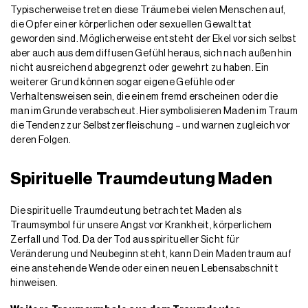
Typischerweise treten diese Träume bei vielen Menschen auf,
die Opfer einer körperlichen oder sexuellen Gewalttat
geworden sind. Möglicherweise entsteht der Ekel vor sich selbst
aber auch aus dem diffusen Gefühl heraus, sich nach außen hin
nicht ausreichend abgegrenzt oder gewehrt zu haben. Ein
weiterer Grund können sogar eigene Gefühle oder
Verhaltensweisen sein, die einem fremd erscheinen oder die
man im Grunde verabscheut. Hier symbolisieren Maden im Traum
die Tendenz zur Selbstzerfleischung – und warnen zugleich vor
deren Folgen.
Spirituelle Traumdeutung Maden
Die spirituelle Traumdeutung betrachtet Maden als
Traumsymbol für unsere Angst vor Krankheit, körperlichem
Zerfall und Tod. Da der Tod aus spiritueller Sicht für
Veränderung und Neubeginn steht, kann Dein Madentraum auf
eine anstehende Wende oder einen neuen Lebensabschnitt
hinweisen.