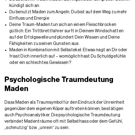
kündigt sich an
Du benutzt Maden zum Angeln: Du bist auf dem Weg zu mehr
Einfluss und Energie
Deine Traum-Maden tun sich an einem Fleischbrocken
gütlich: Ein Trittbrettfahrer surft in Deinem Windschatten
auf der Erfolgswelle und plündert Dein Wissen und Deine
Fähigkeiten zu seinen Gunsten aus
Maden in Kombination mit Selbstekel: Etwas nagt an Dir oder
frisst Dich innerlich auf – womöglich hast Du Schuldgefühle
oder ein schlechtes Gewissen?
Psychologische Traumdeutung
Maden
Dass Maden als Traumsymbol für den Eindruck der Unreinheit
gegenüber dem eigenen Köper auftreten können, bestätigen
auch Psychoanalytiker. Die psychologische Traumdeutung
verbindet Madenträume oft mit Selbsthass oder dem Gefühl,
„schmutzig“ bzw. „unrein“ zu sein.