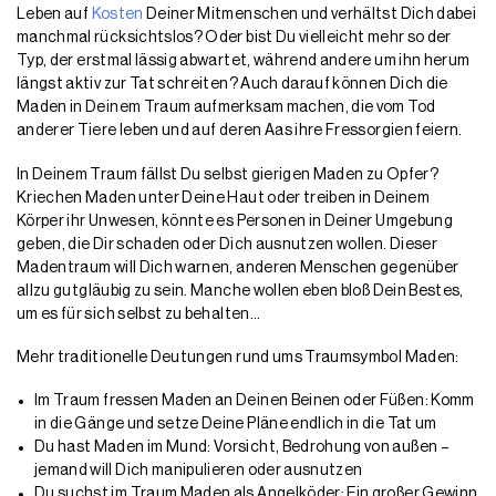
Leben auf
Kosten
Deiner Mitmenschen und verhältst Dich dabei
manchmal rücksichtslos? Oder bist Du vielleicht mehr so der
Typ, der erstmal lässig abwartet, während andere um ihn herum
längst aktiv zur Tat schreiten? Auch darauf können Dich die
Maden in Deinem Traum aufmerksam machen, die vom Tod
anderer Tiere leben und auf deren Aas ihre Fressorgien feiern.
In Deinem Traum fällst Du selbst gierigen Maden zu Opfer?
Kriechen Maden unter Deine Haut oder treiben in Deinem
Körper ihr Unwesen, könnte es Personen in Deiner Umgebung
geben, die Dir schaden oder Dich ausnutzen wollen. Dieser
Madentraum will Dich warnen, anderen Menschen gegenüber
allzu gutgläubig zu sein. Manche wollen eben bloß Dein Bestes,
um es für sich selbst zu behalten…
Mehr traditionelle Deutungen rund ums Traumsymbol Maden:
Im Traum fressen Maden an Deinen Beinen oder Füßen: Komm
in die Gänge und setze Deine Pläne endlich in die Tat um
Du hast Maden im Mund: Vorsicht, Bedrohung von außen –
jemand will Dich manipulieren oder ausnutzen
Du suchst im Traum Maden als Angelköder: Ein großer Gewinn