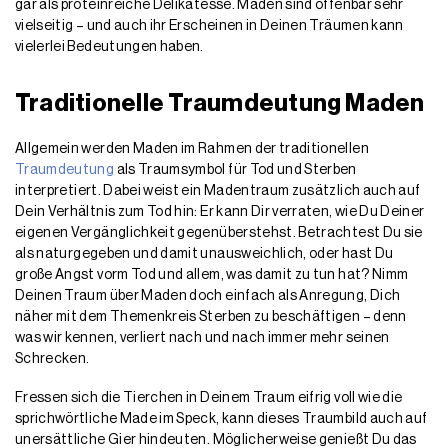
gar als proteinreiche Delikatesse. Maden sind offenbar sehr
vielseitig – und auch ihr Erscheinen in Deinen Träumen kann
vielerlei Bedeutungen haben.
Traditionelle Traumdeutung Maden
Allgemein werden Maden im Rahmen der traditionellen
Traumdeutung
als Traumsymbol für Tod und Sterben
interpretiert. Dabei weist ein Madentraum zusätzlich auch auf
Dein Verhältnis zum Tod hin: Er kann Dir verraten, wie Du Deiner
eigenen Vergänglichkeit gegenüberstehst. Betrachtest Du sie
als naturgegeben und damit unausweichlich, oder hast Du
große Angst vorm Tod und allem, was damit zu tun hat? Nimm
Deinen Traum über Maden doch einfach als Anregung, Dich
näher mit dem Themenkreis Sterben zu beschäftigen – denn
was wir kennen, verliert nach und nach immer mehr seinen
Schrecken.
Fressen sich die Tierchen in Deinem Traum eifrig voll wie die
sprichwörtliche Made im Speck, kann dieses Traumbild auch auf
unersättliche Gier hindeuten. Möglicherweise genießt Du das