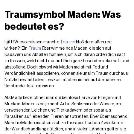
Traumsymbol Maden: Was
bedeutet es?
Igitt! Wieso müssen manche
Träume
bloß dermaßen real
wirken?! Ein
Traum
über wimmelnde Maden, die sich auf
Kadavern und Abfällen tummeln, um sich daran ordentlich satt
zu fressen, wirkt nicht nur auf Dich ganz besonders ekelhaft und
abstoßend. Doch obwohl wir Maden meist mit Tod und
Vergänglichkeit assoziieren, können sie uns im Traum durchaus
Nützliches mitteilen – es kommt eben immer auf die näheren
Umstände des Traums an.
Als Made bezeichnet man die beinlose Larve von Fliegen und
Mücken. Maden sind je nach Art in Schlamm oder Wasser, an
verwesenden Leichen und Tierkadavern oder sogar als
Parasiten auf lebenden Tieren anzutreffen. Eher überraschend:
Manche Maden machen sich zu therapeutischen Zwecken in
der Wundbehandlung nützlich, und in vielen Ländern gelten sie