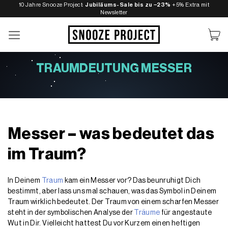
Zum
10 Jahre Snooze Project:
Jubiläums-Sale bis zu −23%
+5% Extra mit
Newsletter
Inhalt
springen
TRAUMDEUTUNG MESSER
Messer – was bedeutet das
im Traum?
In Deinem
Traum
kam ein Messer vor? Das beunruhigt Dich
bestimmt, aber lass uns mal schauen, was das Symbol in Deinem
Traum wirklich bedeutet. Der Traum von einem scharfen Messer
steht in der symbolischen Analyse der
Träume
für angestaute
Wut in Dir. Vielleicht hattest Du vor Kurzem einen heftigen