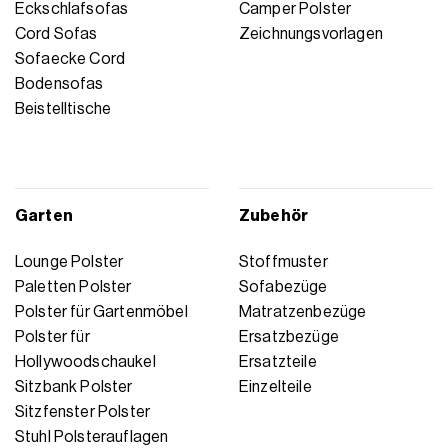
Eckschlafsofas
Camper Polster
Cord Sofas
Zeichnungsvorlagen
Sofaecke Cord
Bodensofas
Beistelltische
Garten
Zubehör
Lounge Polster
Stoffmuster
Paletten Polster
Sofabezüge
Polster für Gartenmöbel
Matratzenbezüge
Polster für
Ersatzbezüge
Hollywoodschaukel
Ersatzteile
Sitzbank Polster
Einzelteile
Sitzfenster Polster
Stuhl Polsterauflagen