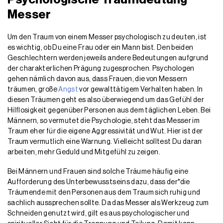
Messer
Um den Traum von einem Messer psychologisch zu deuten, ist
es wichtig, ob Du eine Frau oder ein Mann bist. Den beiden
Geschlechtern werden jeweils andere Bedeutungen aufgrund
der charakterlichen Prägung zugesprochen. Psychologen
gehen nämlich davon aus, dass Frauen, die von Messern
träumen, große
Angst
vor gewalttätigem Verhalten haben. In
diesen Träumen geht es also überwiegend um das Gefühl der
Hilflosigkeit gegenüber Personen aus dem täglichen Leben. Bei
Männern, so vermutet die Psychologie, steht das Messer im
Traum eher für die eigene Aggressivität und Wut. Hier ist der
Traum vermutlich eine Warnung. Vielleicht solltest Du daran
arbeiten, mehr Geduld und Mitgefühl zu zeigen.
Bei Männern und Frauen sind solche Träume häufig eine
Aufforderung des Unterbewusstseins dazu, dass der*die
Träumende mit den Personen aus dem Traum sich ruhig und
sachlich aussprechen sollte. Da das Messer als Werkzeug zum
Schneiden genutzt wird, gilt es aus psychologischer und