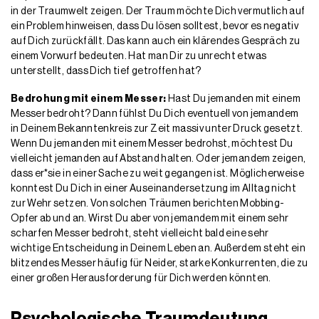
in der Traumwelt zeigen. Der Traum möchte Dich vermutlich auf
ein Problem hinweisen, dass Du lösen solltest, bevor es negativ
auf Dich zurückfällt. Das kann auch ein klärendes Gespräch zu
einem Vorwurf bedeuten. Hat man Dir zu unrecht etwas
unterstellt, dass Dich tief getroffen hat?
Bedrohung mit einem Messer:
Hast Du jemanden mit einem
Messer bedroht? Dann fühlst Du Dich eventuell von jemandem
in Deinem Bekanntenkreis zur Zeit massiv unter Druck gesetzt.
Wenn Du jemanden mit einem Messer bedrohst, möchtest Du
vielleicht jemanden auf Abstand halten. Oder jemandem zeigen,
dass er*sie in einer Sache zu weit gegangen ist. Möglicherweise
konntest Du Dich in einer Auseinandersetzung im Alltag nicht
zur Wehr setzen. Von solchen Träumen berichten Mobbing-
Opfer ab und an. Wirst Du aber von jemandem mit einem sehr
scharfen Messer bedroht, steht vielleicht bald eine sehr
wichtige Entscheidung in Deinem Leben an. Außerdem steht ein
blitzendes Messer häufig für Neider, starke Konkurrenten, die zu
einer großen Herausforderung für Dich werden könnten.
Psychologische Traumdeutung