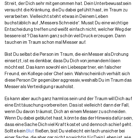
Streit, der Dich sehr mitgenommen hat. Dein Unterbewusstsein
versucht die Kränkung, die Du dabei gefühlt hast, im Traum zu
verarbeiten. Vielleicht steht etwas in Deinem Leben
buchstäblich auf „Messers Schneide“. Musst Du eine wichtige
Entscheidung treffen und weißt einfach nicht, welcher Weg der
bessere ist? Das kann ganz schön viel Druck erzeugen. Dann
tauchen im Traum schon mal Messer auf.
Bist Du selbst die Person im Traum, die ein Messer als Drohung
einsetzt, ist es denkbar, dass Du Dich von jemandem lösen
möchtest. Das kann sowohl ein Liebespartner, ein falscher
Freund, ein Kollege oder Chef sein. Wahrscheinlich verhält sich
diese Person Dir gegenüber aggressiv, weshalb Du im Traum das
Messer als Verteidigung rausholst.
Es kann aber auch ganz harmlos sein und der Traum will Dich auf
eine Enttäuschung vorbereiten. Das ist vielleicht dann der Fall,
wenn Du davon träumst, Dich an einem Messer zu schneiden.
Wenn Du dabei geblutet hast, könnte das der Hinweis dafür sein,
dass eine Sache Dich viel Kraft kostet und dennoch schief geht.
Sollte kein
Blut
fließen, bist Du vielleicht einfach unsicher bei
einer Sache, die aber gar nicht so wichtig für Dein Leben ist, wie