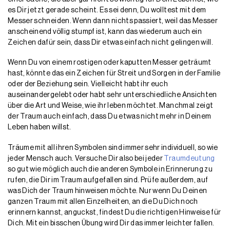
es Dir jetzt gerade scheint. Es sei denn, Du wolltest mit dem
Messer schneiden. Wenn dann nichts passiert, weil das Messer
anscheinend völlig stumpf ist, kann das wiederum auch ein
Zeichen dafür sein, dass Dir etwas einfach nicht gelingen will.
Wenn Du von einem rostigen oder kaputten Messer geträumt
hast, könnte das ein Zeichen für Streit und Sorgen in der Familie
oder der Beziehung sein. Vielleicht habt ihr euch
auseinandergelebt oder habt sehr unterschiedliche Ansichten
über die Art und Weise, wie ihr leben möchtet. Manchmal zeigt
der Traum auch einfach, dass Du etwas nicht mehr in Deinem
Leben haben willst.
Träume mit all ihren Symbolen sind immer sehr individuell, so wie
jeder Mensch auch. Versuche Dir also bei jeder
Traumdeutung
so gut wie möglich auch die anderen Symbole in Erinnerung zu
rufen, die Dir im Traum aufgefallen sind. Prüfe außerdem, auf
was Dich der Traum hinweisen möchte. Nur wenn Du Deinen
ganzen Traum mit allen Einzelheiten, an die Du Dich noch
erinnern kannst, anguckst, findest Du die richtigen Hinweise für
Dich. Mit ein bisschen Übung wird Dir das immer leichter fallen.