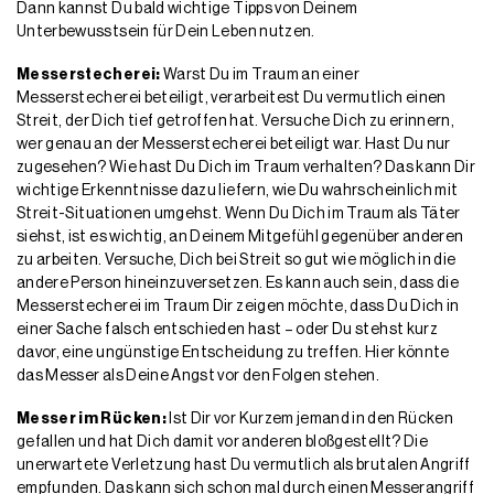
Dann kannst Du bald wichtige Tipps von Deinem
Unterbewusstsein für Dein Leben nutzen.
Messerstecherei:
Warst Du im Traum an einer
Messerstecherei beteiligt, verarbeitest Du vermutlich einen
Streit, der Dich tief getroffen hat. Versuche Dich zu erinnern,
wer genau an der Messerstecherei beteiligt war. Hast Du nur
zugesehen? Wie hast Du Dich im Traum verhalten? Das kann Dir
wichtige Erkenntnisse dazu liefern, wie Du wahrscheinlich mit
Streit-Situationen umgehst. Wenn Du Dich im Traum als Täter
siehst, ist es wichtig, an Deinem Mitgefühl gegenüber anderen
zu arbeiten. Versuche, Dich bei Streit so gut wie möglich in die
andere Person hineinzuversetzen. Es kann auch sein, dass die
Messerstecherei im Traum Dir zeigen möchte, dass Du Dich in
einer Sache falsch entschieden hast – oder Du stehst kurz
davor, eine ungünstige Entscheidung zu treffen. Hier könnte
das Messer als Deine Angst vor den Folgen stehen.
Messer im Rücken:
Ist Dir vor Kurzem jemand in den Rücken
gefallen und hat Dich damit vor anderen bloßgestellt? Die
unerwartete Verletzung hast Du vermutlich als brutalen Angriff
empfunden. Das kann sich schon mal durch einen Messerangriff