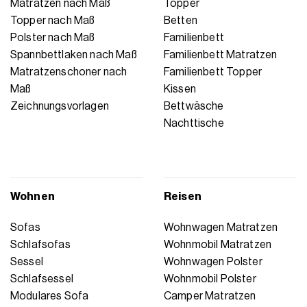
Matratzen nach Maß
Topper
Topper nach Maß
Betten
Polster nach Maß
Familienbett
Spannbettlaken nach Maß
Familienbett Matratzen
Matratzenschoner nach
Familienbett Topper
Maß
Kissen
Zeichnungsvorlagen
Bettwäsche
Nachttische
Wohnen
Reisen
Sofas
Wohnwagen Matratzen
Schlafsofas
Wohnmobil Matratzen
Sessel
Wohnwagen Polster
Schlafsessel
Wohnmobil Polster
Modulares Sofa
Camper Matratzen