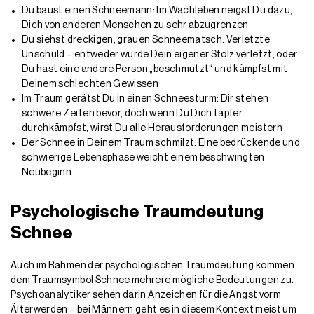
Du baust einen Schneemann: Im Wachleben neigst Du dazu,
Dich von anderen Menschen zu sehr abzugrenzen
Du siehst dreckigen, grauen Schneematsch: Verletzte
Unschuld – entweder wurde Dein eigener Stolz verletzt, oder
Du hast eine andere Person „beschmutzt“ und kämpfst mit
Deinem schlechten Gewissen
Im Traum gerätst Du in einen Schneesturm: Dir stehen
schwere Zeiten bevor, doch wenn Du Dich tapfer
durchkämpfst, wirst Du alle Herausforderungen meistern
Der Schnee in Deinem Traum schmilzt: Eine bedrückende und
schwierige Lebensphase weicht einem beschwingten
Neubeginn
Psychologische Traumdeutung
Schnee
Auch im Rahmen der psychologischen Traumdeutung kommen
dem Traumsymbol Schnee mehrere mögliche Bedeutungen zu.
Psychoanalytiker sehen darin Anzeichen für die Angst vorm
Älterwerden – bei Männern geht es in diesem Kontext meist um