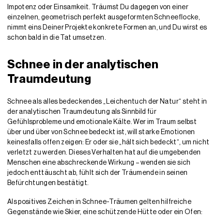
Impotenz oder Einsamkeit. Träumst Du dagegen von einer
einzelnen, geometrisch perfekt ausgeformten Schneeflocke,
nimmt eins Deiner Projekte konkrete Formen an, und Du wirst es
schon bald in die Tat umsetzen.
Schnee in der analytischen
Traumdeutung
Schnee als alles bedeckendes „Leichentuch der Natur“ steht in
der analytischen Traumdeutung als Sinnbild für
Gefühlsprobleme und emotionale Kälte. Wer im Traum selbst
über und über von Schnee bedeckt ist, will starke Emotionen
keinesfalls offen zeigen: Er oder sie „hält sich bedeckt“, um nicht
verletzt zu werden. Dieses Verhalten hat auf die umgebenden
Menschen eine abschreckende Wirkung – wenden sie sich
jedoch enttäuscht ab, fühlt sich der Träumende in seinen
Befürchtungen bestätigt.
Als positives Zeichen in Schnee-Träumen gelten hilfreiche
Gegenstände wie Skier, eine schützende Hütte oder ein Ofen: