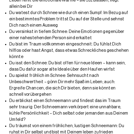
Leben fehlt die emotionale Wärme – sie zuzulassen, liegt
allein bei Dir
Du watest durch Schnee wie durch einen Sumpf: Im Bezug auf
ein bestimmtes Problem trittst Du auf der Stelle und sehnst
Dich nach einem Ausweg
Du versinkst in tiefem Schnee: Deine Emotionen gegenüber
einer nahestehenden Person sind erkaltet
Du bist im Traum vollkommen eingeschneit: Du fühlst Dich
hilflos oder hast Angst, dass etwas Schreckliches geschehen
könnte
Du isst den Schnee: Du bist offen für neue Ideen – kann sein,
dass Du dafür sogar alte Ideale über den Haufen wirfst
Du spielst fröhlich im Schnee: Sehnsucht nach
Unbeschwertheit – gönn Dir mehr Spaß im Leben; auch:
Ergreife Chancen, die sich Dir bieten, denn sie könnten
schnell vorübergehen
Du erblickst einen Schneemann und findest das im Traum
sehr traurig: Der Schneemann verkörpert eine unnahbare,
kühle Persönlichkeit – Dich selbst oder jemanden aus Deinem
Umfeld?
Du träumst von einem fröhlichen, lustigen Schneemann: Du
ruhst in Dir selbst und bist mit Deinem leben zufrieden