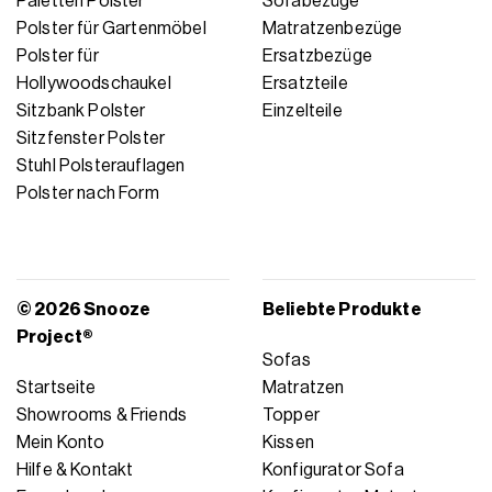
Paletten Polster
Sofabezüge
Polster für Gartenmöbel
Matratzenbezüge
Polster für
Ersatzbezüge
Hollywoodschaukel
Ersatzteile
Sitzbank Polster
Einzelteile
Sitzfenster Polster
Stuhl Polsterauflagen
Polster nach Form
© 2026 Snooze
Beliebte Produkte
Project®
Sofas
Startseite
Matratzen
Showrooms & Friends
Topper
Mein Konto
Kissen
Hilfe & Kontakt
Konfigurator Sofa