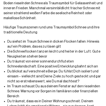
Boden rieselnden Schnee als Traumsymbol für Gelassenheit und
inneren Frieden. Manchmal versinnbildlicht frischer Schnee mit
seiner strahlend weißen Farbe die seelische Reinheit oder
makellose Schönheit.
Häufige Traumszenen rund ums Traumsymbol Schnee und ihre
traditionelle Deutung:
Du siehst im Traum Schnee in dicken Flocken fallen: Hinweis
auf ein Problem, das es zu lösen gilt
Die Schneeflocken tanzen leicht und heiter in der Luft: Gute
Neuigkeiten stehen bevor
Du träumst von einer sonnendurchfluteten
Schneelandschaft: Eine positive Entwicklung bahnt sich an
Du blickst auf verschneite Berge: Du fühlst Dich isoliert und
einsam – vielleicht sind Deine Ziele zu hoch gesteckt und gar
nicht so erstrebenswert, wie Du mal dachtest?
Im Traum schaust Du aus deinem Fenster auf den rieselnden
Schnee: Warnung vor Sorgen im familiären oder finanziellen
Bereich
Du träumst, dass es in Deiner Wohnung schneit: Deinem