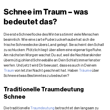
Schnee im Traum – was
bedeutet das?
Die erste Schneeflocke des Winters stimmt viele Menschen
besinnlich. Wie eine zarte Puderzuckerhaube hat sich die
frische Schneedecke übers Land gelegt. Sie scheint den Schall
zu schlucken: Plötzlich liegt über allem eine eigenartige Ruhe.
Am nächsten Morgen wachst Du auf, weil die Nachbarskinder
übermütig johlend Schneebälle an Dein Schlafzimmerfenster
werfen. Und jetzt wird Dir bewusst, dass es auch in Deinem
Traum
von letzter Nacht geschneit hat. Haben
Träume
über
Schnee etwas Bestimmtes zu bedeuten?
Traditionelle Traumdeutung
Schnee
Die traditionelle
Traumdeutung
betrachtet den langsam zu