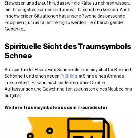
Sie weisen uns darauf hin, dass wir die Kälte zu nehmen wissen,
mit ihr umgehen können und uns vor ihr schützen können. Auch
in schwierigen Situationen hat unsere Psyche das passende
Equipment, um mit allem fertig zu werden – ein beruhigender
Gedanke…
Spirituelle Sicht des Traumsymbols
Schnee
Auf spiritueller Ebene wird Schnee als Traumsymbol für Reinheit,
Schönheit und einen neuen
Frühling
im Sinne eines Anfangs
interpretiert. Er kann auch bedeuten, dass Du alte
Auffassungen und Gewohnheiten zugunsten eines Neubeginns
aufgibst.
Weitere Traumsymbole aus dem Traumdeuter