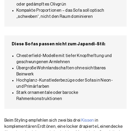
oder gedämpftes Olivgrün
Kompakte Proportionen – das Sofa soll optisch
„schweben“, nicht den Raum dominieren
Diese Sofas passen nicht zum Japandi-Stil:
Chesterfield-Modelle mit tiefer Knopfheftung und
geschwungenen Armlehnen
Übergroße Wohnlandschaften ohne sichtbares
Beinwerk
Hochglanz-Kunstlederbezüge oder Sofas in Neon-
und Primärfarben
Stark ornamentale oder barocke
Rahmenkonstruktionen
Beim Styling empfehlen sich zwei bis drei
Kissen
in
komplementären Erdtönen, eine locker drapierte Leinendecke