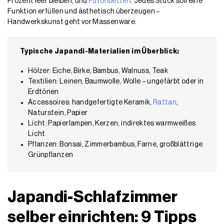
Prozent leer bleiben, und
Futonbetten
. Jedes Stück soll eine
Funktion erfüllen und ästhetisch überzeugen –
Handwerkskunst geht vor Massenware.
Typische Japandi-Materialien im Überblick:
Hölzer: Eiche, Birke, Bambus, Walnuss, Teak
Textilien: Leinen, Baumwolle, Wolle – ungefärbt oder in
Erdtönen
Accessoires: handgefertigte Keramik,
Rattan
,
Naturstein, Papier
Licht: Papierlampen, Kerzen, indirektes warmweißes
Licht
Pflanzen: Bonsai, Zimmerbambus, Farne, großblättrige
Grünpflanzen
Japandi-Schlafzimmer
selber einrichten: 9 Tipps