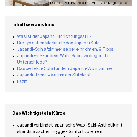
Dieses Bild wurde mit Hilfe von KI generiert.
Inhaltsverzeichnis
Was ist der Japandi Einrichtungsstil?
Die typischen Merkmale des Japandi Stils
Japandi-Schlafzimmer selber einrichten: 9 Tipps
Japandi vs. Skandi vs. Wabi-Sabi – wo liegen die
Unterschiede?
Das perfekte Sofa für dein Japandi-Wohnzimmer
Japandi-Trend – warum der Stil bleibt
Fazit
Das Wichtigste in Kürze
Japandi verbindet japanische Wabi-Sabi-Ästhetik mit
skandinavischem Hygge-Komfort zu einem