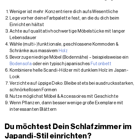
Weniger ist mehr: Konzentriere dich aufs Wesentliche
Lege vorher deine Farbpalette fest, an die du dich beim
Einrichten hältst
Achte auf qualitativ hochwertige Möbelstücke mit langer
Lebensdauer
Wähle (multi-)funktionale, geschlossene Kommoden &
Schränke aus massivem
Holz
Bevorzuge niedrige Möbel (Bodennähe) – beispielsweise ein
Bodensofa
oder ein typisch japanisches
Futonbett
Kombiniere helle Scandi-Hölzer mit dunklem Holz im Japan-
Look
Verzichte auf üppige Deko: Bleibe stets bei ausdrucksstarken,
schnörkellosen Formen
Nutze möglichst Möbel & Accessoires mit Geschichte
Wenn Pflanzen, dann besser wenige große Exemplare mit
interessanten Blättern
Du möchtest Dein Schlafzimmer im
Japandi-Stil einrichten?