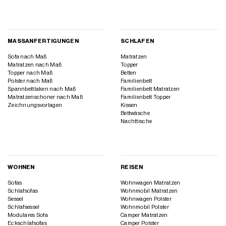
MASSANFERTIGUNGEN
SCHLAFEN
Sofa nach Maß
Matratzen
Matratzen nach Maß
Topper
Topper nach Maß
Betten
Polster nach Maß
Familienbett
Spannbettlaken nach Maß
Familienbett Matratzen
Matratzenschoner nach Maß
Familienbett Topper
Zeichnungsvorlagen
Kissen
Bettwäsche
Nachttische
WOHNEN
REISEN
Sofas
Wohnwagen Matratzen
Schlafsofas
Wohnmobil Matratzen
Sessel
Wohnwagen Polster
Schlafsessel
Wohnmobil Polster
Modulares Sofa
Camper Matratzen
Eckschlafsofas
Camper Polster