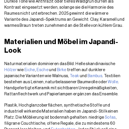
Dunkle Töne wie Anthrazit oder tiefes Waldgrün dürfen als
Kontrast eingesetzt werden, solange sie die Harmonie des
Raumes nicht unterbrechen. 2025 gewinnt die wärmere
Variante des Japandi-Spektrums an Gewicht: Clay, Karamell und
warmes Braun treten zunehmend an die Stelle von kühlem Grau.
Materialien und Möbel im Japandi-
Look
Naturmaterialien dominieren das Bild. Helle skandinavische
Hölzer
wie
Eiche
,
Esche
und
Birke
treffen auf dunklere
japanische Varianten wie Walnuss,
Teak
und
Bambus
. Textilien
bestehen aus Leinen, naturbelassener Baumwolle oder
Wolle
.
Handgefertigte Keramik mit sichtbaren Unregelmäßigkeiten,
Rattanflechtwerk und Papierlampen ergänzen das Ensemble.
Plastik, Hochglanzoberflächen, synthetische Stoffe und
industriell wirkende Materialien haben im Japandi-Stil keinen
Platz. Die Möblierung ist bodennah gehalten: niedrige
Sofas
,
filigrane Couchtische, offene Regale, die zu mindestens 60