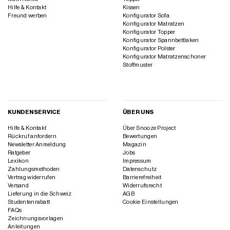
Hilfe & Kontakt
Kissen
Freund werben
Konfigurator Sofa
Konfigurator Matratzen
Konfigurator Topper
Konfigurator Spannbettlaken
Konfigurator Polster
Konfigurator Matratzenschoner
Stoffmuster
KUNDENSERVICE
ÜBER UNS
Hilfe & Kontakt
Über Snooze Project
Rückruf anfordern
Bewertungen
Newsletter Anmeldung
Magazin
Ratgeber
Jobs
Lexikon
Impressum
Zahlungsmethoden
Datenschutz
Vertrag widerrufen
Barrierefreiheit
Versand
Widerrufsrecht
Lieferung in die Schweiz
AGB
Studentenrabatt
Cookie Einstellungen
FAQs
Zeichnungsvorlagen
Anleitungen