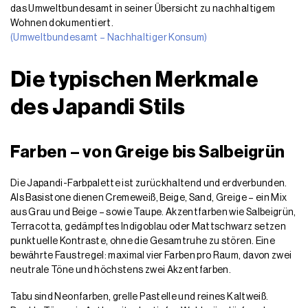
das Umweltbundesamt in seiner Übersicht zu nachhaltigem
Wohnen dokumentiert.
(Umweltbundesamt – Nachhaltiger Konsum)
Die typischen Merkmale
des Japandi Stils
Farben – von Greige bis Salbeigrün
Die Japandi-Farbpalette ist zurückhaltend und erdverbunden.
Als Basistone dienen Cremeweiß, Beige, Sand, Greige – ein Mix
aus Grau und Beige – sowie Taupe. Akzentfarben wie Salbeigrün,
Terracotta, gedämpftes Indigoblau oder Mattschwarz setzen
punktuelle Kontraste, ohne die Gesamtruhe zu stören. Eine
bewährte Faustregel: maximal vier Farben pro Raum, davon zwei
neutrale Töne und höchstens zwei Akzentfarben.
Tabu sind Neonfarben, grelle Pastelle und reines Kaltweiß.