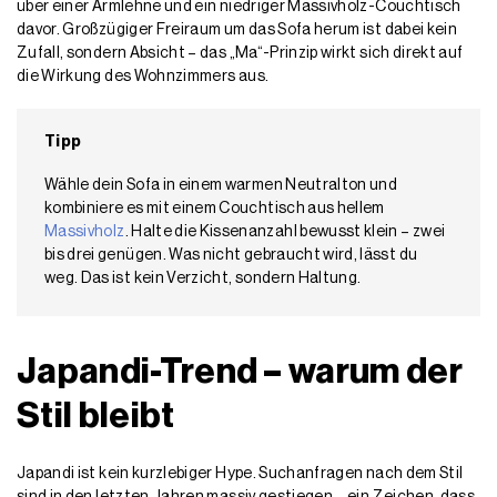
über einer Armlehne und ein niedriger Massivholz-Couchtisch
davor. Großzügiger Freiraum um das Sofa herum ist dabei kein
Zufall, sondern Absicht – das „Ma“-Prinzip wirkt sich direkt auf
die Wirkung des Wohnzimmers aus.
Tipp
Wähle dein Sofa in einem warmen Neutralton und
kombiniere es mit einem Couchtisch aus hellem
Massivholz
. Halte die Kissenanzahl bewusst klein – zwei
bis drei genügen. Was nicht gebraucht wird, lässt du
weg. Das ist kein Verzicht, sondern Haltung.
Japandi-Trend – warum der
Stil bleibt
Japandi ist kein kurzlebiger Hype. Suchanfragen nach dem Stil
sind in den letzten Jahren massiv gestiegen – ein Zeichen, dass