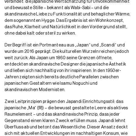
verbindet: die japanische Wertschätzung für Unvollkommenheit
und bewusste Stille – bekannt als Wabi-Sabi – und die
skandinavische Liebe zu Funktionalität und behaglicher Wärme,
dem sogenannten Hygge. Das Ergebnis ist ein Wohnkonzept,
das Ruhe, Klarheit und Natürlichkeit in den Vordergrund stellt,
ohne dabei kalt oder steril zu wirken.
Der Begriff ist ein Portmanteau aus „Japan“ und „Scandi“ und
wurde um 2016 geprägt. Die kulturellen Wurzeln reichen jedoch
weit zurück: Als Japan um 1860 seine Grenzen öffnete,
entdeckten skandinavische Designer die japanische Ästhetik
und ließen sich nachhaltig von ihr inspirieren. In den 1950er-
Jahren zeigten sich bereits deutliche Parallelen zwischen
japanischen Gestaltern wie Isamu Noguchi und
skandinavischen Modernisten.
Zwei Leitprinzipien prägen den Japandi Einrichtungsstil: das
japanische „Ma“ (間) – die bewusst gestaltete Leere als aktives
Raumelement – und das skandinavische Prinzip, dass jeder
Gegenstand einen klaren Zweck erfüllen muss. Japandi lehnt
Überfluss ab und betont das Wesentliche. Dieser Ansatz deckt
sich mit aktuellen Entwicklungen im nachhaltigen Konsum, wie