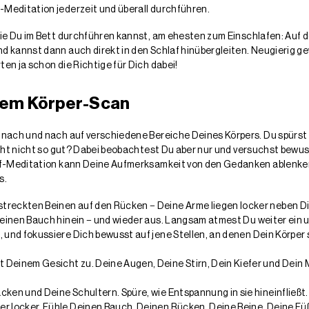
Meditation jederzeit und überall durchführen.
ie Du im Bett durchführen kannst, am ehesten zum Einschlafen: Auf d
 kannst dann auch direkt in den Schlaf hinübergleiten. Neugierig ge
en ja schon die Richtige für Dich dabei!
 dem Körper-Scan
nach und nach auf verschiedene Bereiche Deines Körpers. Du spürst v
icht nicht so gut? Dabei beobachtest Du aber nur und versuchst bewuss
af-Meditation kann Deine Aufmerksamkeit von den Gedanken ablenken,
s.
reckten Beinen auf den Rücken − Deine Arme liegen locker neben Dir
 Deinen Bauch hinein − und wieder aus. Langsam atmest Du weiter ein 
 und fokussiere Dich bewusst auf jene Stellen, an denen Dein Körper 
 Deinem Gesicht zu. Deine Augen, Deine Stirn, Dein Kiefer und Dei
ken und Deine Schultern. Spüre, wie Entspannung in sie hineinfließt.
r locker. Fühle Deinen Bauch, Deinen Rücken, Deine Beine, Deine Füße