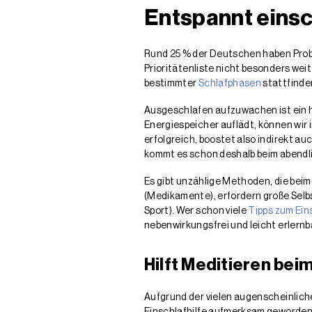
Entspannt einsc
Rund 25 % der Deutschen haben Proble
Prioritätenliste nicht besonders wei
bestimmter
Schlafphasen
stattfinde
Ausgeschlafen aufzuwachen ist ein h
Energiespeicher auflädt, können wir 
erfolgreich, boostet also indirekt au
kommt es schon deshalb beim abendli
Es gibt unzählige Methoden, die bei
(Medikamente), erfordern große Selbs
Sport). Wer schon viele
Tipps zum Ein
nebenwirkungsfrei und leicht erlernba
Hilft Meditieren bei
Aufgrund der vielen augenscheinlich
Einschlafhilfe aufmerksam geworden.