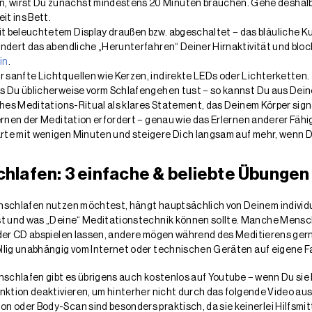
, wirst Du zunächst mindestens 20 Minuten brauchen. Gehe deshalb
it ins Bett.
it beleuchtetem Display draußen bzw. abgeschaltet − das bläuliche 
hindert das abendliche „Herunterfahren“ Deiner Hirnaktivität und blo
in
.
r sanfte Lichtquellen wie Kerzen, indirekte LEDs oder Lichterketten.
as Du üblicherweise vorm Schlafengehen tust − so kannst Du aus Deine
iches Meditations-Ritual als klares Statement, das Deinem Körper signal
rlernen der Meditation erfordert − genau wie das Erlernen anderer Fäh
arte mit wenigen Minuten und steigere Dich langsam auf mehr, wenn
hlafen: 3 einfache & beliebte Übungen
nschlafen nutzen möchtest, hängt hauptsächlich von Deinem individ
est und was „Deine“ Meditationstechnik können sollte. Manche Mens
oder CD abspielen lassen, andere mögen während des Meditierens ge
llig unabhängig vom Internet oder technischen Geräten auf eigene F
nschlafen gibt es übrigens auch kostenlos auf Youtube − wenn Du sie
nktion deaktivieren, um hinterher nicht durch das folgende Video a
 oder Body-Scan sind besonders praktisch, da sie keinerlei Hilfsmitt