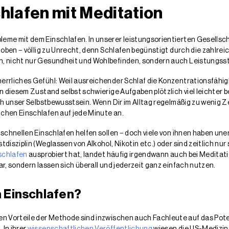
hlafen mit Meditation
me mit dem Einschlafen. In unserer leistungsorientierten Gesellsch
t oben − völlig zu Unrecht, denn Schlafen begünstigt durch die zahlr
n, nicht nur Gesundheit und Wohlbefinden, sondern auch Leistungs
errliches Gefühl: Weil ausreichender Schlaf die Konzentrationsfähi
in diesem Zustand selbst schwierige Aufgaben plötzlich viel leichter
ch unser Selbstbewusstsein. Wenn Dir im Alltag regelmäßig zu wenig Ze
chen Einschlafen auf jede Minute an.
m schnellen Einschlafen helfen sollen − doch viele von ihnen haben 
tdisziplin (Weglassen von Alkohol, Nikotin etc.) oder sind zeitlich n
schlafen
ausprobiert hat, landet häufig irgendwann auch bei Meditati
r, sondern lassen sich überall und jederzeit ganz einfach nutzen.
m Einschlafen?
en Vorteile der Methode sind inzwischen auch Fachleute auf das Pote
 In ihrer
wissenschaftlichen Veröffentlichung
wiesen die US-Medizin