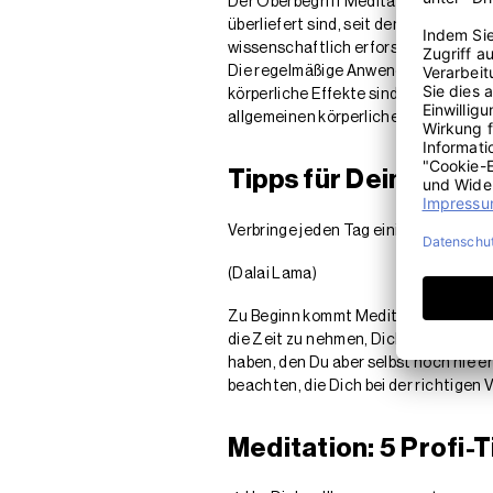
Der Oberbegriff Meditation umfasst u
überliefert sind, seit dem 20. Jahrh
wissenschaftlich erforscht werden. 
Die regelmäßige Anwendung entsprec
körperliche Effekte sind belegt. Wes
allgemeinen körperlichen wie seelis
Tipps für Deine erst
Verbringe jeden Tag einige Zeit mit Di
(Dalai Lama)
Zu Beginn kommt Meditation den meis
die Zeit zu nehmen, Dich offen auf 
haben, den Du aber selbst noch nie e
beachten, die Dich bei der richtigen
Meditation: 5 Profi-