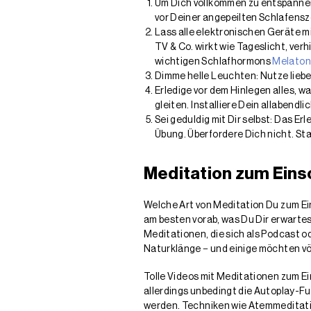
Um Dich vollkommen zu entspannen
vor Deiner angepeilten Schlafensze
Lass alle elektronischen Geräte m
TV & Co. wirkt wie Tageslicht, ver
wichtigen Schlafhormons
Melaton
Dimme helle Leuchten: Nutze liebe
Erledige vor dem Hinlegen alles, w
gleiten. Installiere Dein allabendl
Sei geduldig mit Dir selbst: Das E
Übung. Überfordere Dich nicht. St
Meditation zum Einsc
Welche Art von Meditation Du zum Ei
am besten vorab, was Du Dir erwart
Meditationen, die sich als Podcast 
Naturklänge − und einige möchten vö
Tolle Videos mit Meditationen zum Ei
allerdings unbedingt die Autoplay-Fu
werden. Techniken wie Atemmeditation