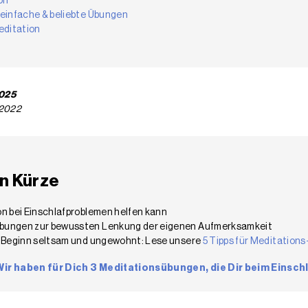
on
 einfache & beliebte Übungen
editation
2025
 2022
in Kürze
on bei Einschlafproblemen helfen kann
Übungen zur bewussten Lenkung der eigenen Aufmerksamkeit
u Beginn seltsam und ungewohnt: Lese unsere
5 Tipps für Meditation
Wir haben für Dich 3 Meditationsübungen, die Dir beim Einsc