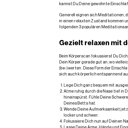
kannst Du Deine gewohnte Einschlaf-
Generell eignen sich Meditationen, d
in einen relaxten Zustand kommen und
folgenden 3 populären Meditationsart
Gezielt relaxen mit
Beim Körperscan fokussierst Du Dich 
Dein Körper gerade gut an, wo vielle
(be-)werten. Diese Form der Einschl
sich auch körperlich entspannend au
Lege Dich ganz bequem mit ausgest
Atme ruhig durch die Nase tief in
hineinspürst. Fühle Deine Schwere,
Deines Betts hat.
Wende Deine Aufmerksamkeit jetzt
locker und schwer.
Fokussiere Dich nun auf Deinen Nac
Lasse Deine Arme, Hände und Finge