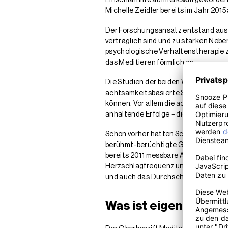
Michelle Zeidler bereits im Jahr 201
Der Forschungsansatz entstand aus
verträglich sind und zu starken Neb
psychologische Verhaltenstherapie zu
das Meditieren förmlich an.
Die Studien der beiden Wissenschaft
achtsamkeitsbasierte Schlaflosigkei
können. Vor allem die achtsamkeitsb
anhaltende Erfolge − dies galt insbe
Schon vorher hatten Schlafexperten 
berühmt-berüchtigte Gedankenkaruss
bereits 2011 messbare Auswirkungen
Herzschlagfrequenz und Blutdruck be
und auch das Durchschlafen fördert
Was ist eigentlich M