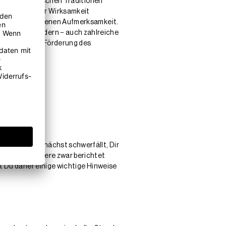
len und esoterischen Traditionen
bezüglich ihrer Wirksamkeit
Lenkung der eigenen Aufmerksamkeit.
ositiv verändern − auch zahlreiche
abbau und die Förderung des
 auch Dir zunächst schwerfällt, Dir
utzen Dir andere zwar berichtet
t Du daher einige wichtige Hinweise