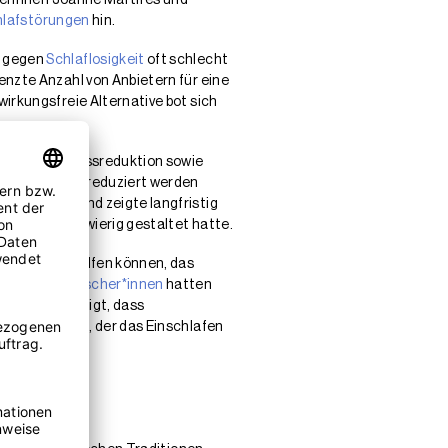
hlafstörungen
hin.
n gegen
Schlaflosigkeit
oft schlecht
enzte Anzahl von Anbietern für eine
irkungsfreie Alternative bot sich
basierte Stressreduktion sowie
 nachweislich reduziert werden
angenommen und zeigte langfristig
besonders schwierig gestaltet hatte.
ditationen helfen können, das
annen.
Hirnforscher*innen
hatten
sen und gezeigt, dass
t hergestellt, der das Einschlafen