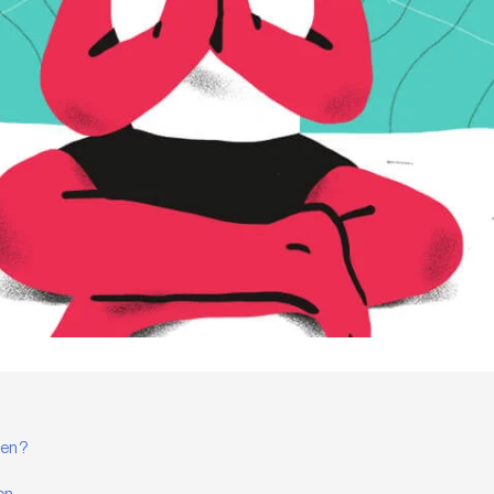
fen?
?