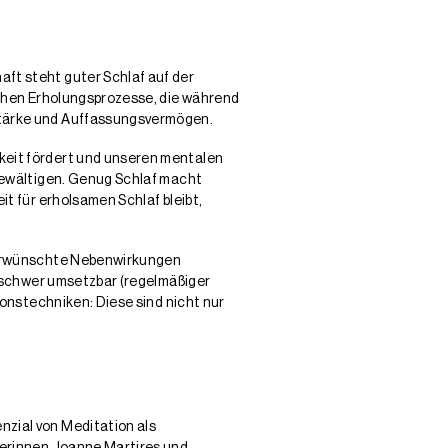
aft steht guter Schlaf auf der
eichen Erholungsprozesse, die während
stärke und Auffassungsvermögen.
gkeit fördert und unseren mentalen
 bewältigen. Genug Schlaf macht
it für erholsamen Schlaf bleibt,
unerwünschte Nebenwirkungen
ur schwer umsetzbar (regelmäßiger
onstechniken: Diese sind nicht nur
nzial von Meditation als
erinnen Joanne Martires und