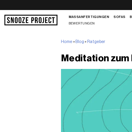
Zum
Inhalt
MASSANFERTIGUNGEN
SOFAS
springen
BEWERTUNGEN
Home
»
Blog
»
Ratgeber
Meditation zum 