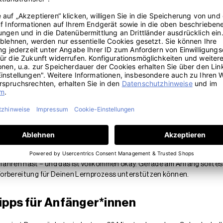
nterschiedliche mentale Übungen, die in vielen religiösen, spirituel
undert aber auch ohne weltanschauliche Hintergründe praktiziert und 
Ein grundlegender Baustein meditativen Trainings ist die bewusste 
hender Techniken kann unsere Gefühls- und Denkmuster dauerhaft p
entliche Beweggründe für den Einsatz von Meditation sind der Stress
chen Wohlbefindens.
e Meditation
r selbst.
ten Menschen seltsam und ungewohnt vor. Es ist gut möglich, dass es
diese noch unbekannten Abläufe einzulassen, von deren angeblichem N
rfahren hast − und das ist vollkommen okay. Gerade am Anfang solltes
 Vorbereitung für Deinen Lernprozess unterstützen können.
Tipps für Anfänger*innen