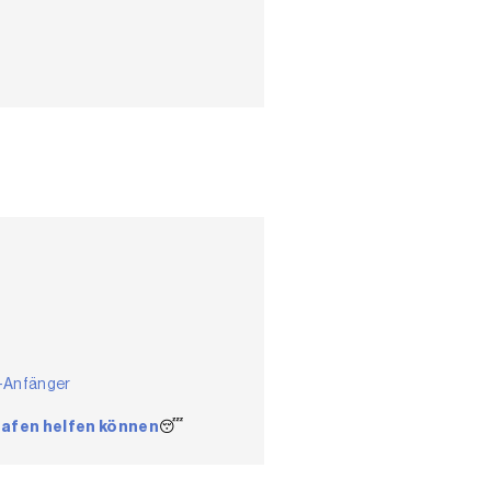
s-Anfänger
hlafen helfen können
😴