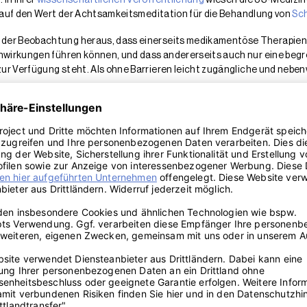
5 auf den Wert der Achtsamkeitsmeditation für die Behandlung von
Sc
 der Beobachtung heraus, dass einerseits medikamentöse Therapie
enwirkungen führen können, und dass andererseits auch nur eine begr
r Verfügung steht. Als ohne Barrieren leicht zugängliche und nebenw
lerinnen und ihres Teams konnten belegen, dass durch achtsamkeits
ts-Therapie sowohl die Einschlafzeit als auch die gesamte Wachzeit
asierte Schlaflosigkeits-Therapie wurde von den Patient*innen gut 
sondere auch für ältere Betroffene, deren Behandlung sich bis dahin 
deutliche Hinweise darauf entdeckt, dass regelmäßige Einschlaf-Me
ell anzuhalten und auch den Körper rasch zu beruhigen und entsp
 der Meditation auf mehrere stressrelevante Hirnregionen nachgewie
im Meditieren sinken. Offenbar wird ein Zustand innerer Gelassenhei
.
editation?