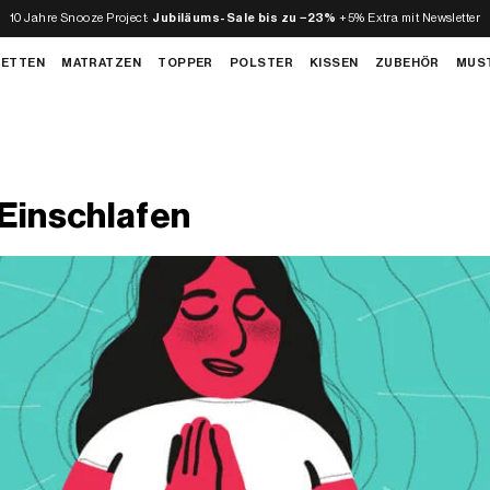
10 Jahre Snooze Project:
Jubiläums-Sale bis zu −23%
+5% Extra mit Newsletter
BETTEN
MATRATZEN
TOPPER
POLSTER
KISSEN
ZUBEHÖR
MUS
Einschlafen