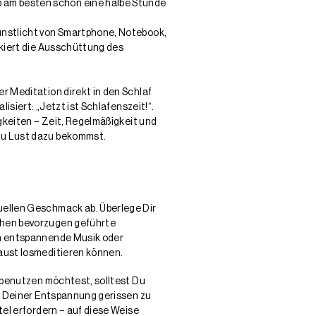
 am besten schon eine halbe Stunde
Kunstlicht von Smartphone, Notebook,
ckiert die Ausschüttung des
r Meditation direkt in den Schlaf
isiert: „Jetzt ist Schlafenszeit!“.
igkeiten − Zeit, Regelmäßigkeit und
 Du Lust dazu bekommst.
uellen Geschmack ab. Überlege Dir
chen bevorzugen geführte
rn entspannende Musik oder
aust losmeditieren können.
 benutzen möchtest, solltest Du
us Deiner Entspannung gerissen zu
el erfordern − auf diese Weise