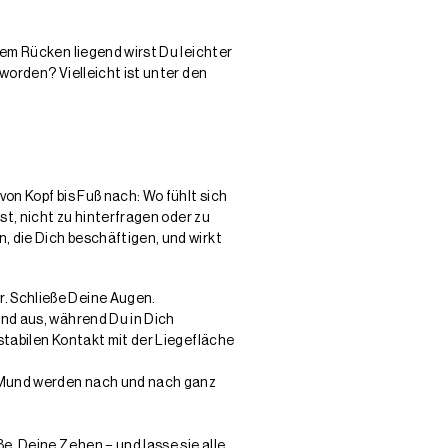
em Rücken liegend wirst Du leichter
worden? Vielleicht ist unter den
on Kopf bis Fuß nach: Wo fühlt sich
t, nicht zu hinterfragen oder zu
 die Dich beschäftigen, und wirkt
. Schließe Deine Augen.
und aus, während Du in Dich
stabilen Kontakt mit der Liegefläche
n Mund werden nach und nach ganz
, Deine Zehen − und lasse sie alle