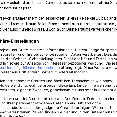
n. Möglich ist auch, dass Du vor genau so einem Fall einfach nur Sor
d bereust es jetzt.
yse von Träumen steht der Reisekoffer für eine Reise, die Du bald antri
ffer in Deinem Traum Rollen? Das kannst Du laut Traumdeutern als g
rt. Genauso mühelos wirst Du wohl auch Deine Träume verwirklichen 
äsche vor lauter Zeitdruck nur in den Koffer zu schmeißen? Dann könnt
Wahrscheinlich bereitest Du Dich im Wachleben darauf vor, Altes hint
Außerdem ist es für einen Neuanfang von Vorteil, wenn Du Dich von be
ter vermuten viele Traumforscher Geheimnisse, die Du bald erfahren w
ge Hinweise für Deine Zukunft liefern.
raumsymbols Schlafzimmer
immer vor allem für Deine inneren Werte. Der Traum kann Dir also zeige
hen, stehen möglicherweise für das, was Du beschützen und in Dein
ung Schlafzimmer