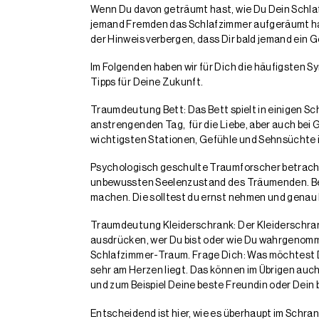
Wenn Du davon geträumt hast, wie Du Dein Schla
jemand Fremden das Schlafzimmer aufgeräumt ha
der Hinweis verbergen, dass Dir bald jemand ein 
Im Folgenden haben wir für Dich die häufigsten S
Tipps für Deine Zukunft.
Traumdeutung Bett: Das Bett spielt in einigen Sc
anstrengenden Tag, für die Liebe, aber auch bei G
wichtigsten Stationen, Gefühle und Sehnsüchte 
Psychologisch geschulte Traumforscher betracht
unbewussten Seelenzustand des Träumenden. Bes
machen. Die solltest du ernst nehmen und genau 
Traumdeutung Kleiderschrank: Der Kleiderschrank
ausdrücken, wer Du bist oder wie Du wahrgenomme
Schlafzimmer-Traum. Frage Dich: Was möchtest Du 
sehr am Herzen liegt. Das können im Übrigen auch
und zum Beispiel Deine beste Freundin oder Dein
Entscheidend ist hier, wie es überhaupt im Schr