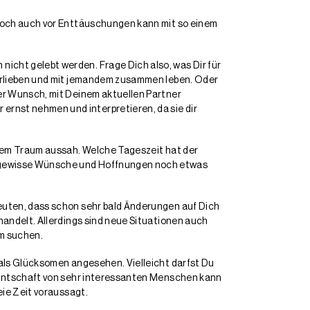
Doch auch vor Enttäuschungen kann mit so einem
icht gelebt werden. Frage Dich also, was Dir für
verlieben und mit jemandem zusammen leben. Oder
der Wunsch, mit Deinem aktuellen Partner
rnst nehmen und interpretieren, da sie dir
inem Traum aussah. Welche Tageszeit hat der
s gewisse Wünsche und Hoffnungen noch etwas
deuten, dass schon sehr bald Änderungen auf Dich
handelt. Allerdings sind neue Situationen auch
um suchen.
 als Glücksomen angesehen. Vielleicht darfst Du
kanntschaft von sehr interessanten Menschen kann
eie Zeit voraussagt.