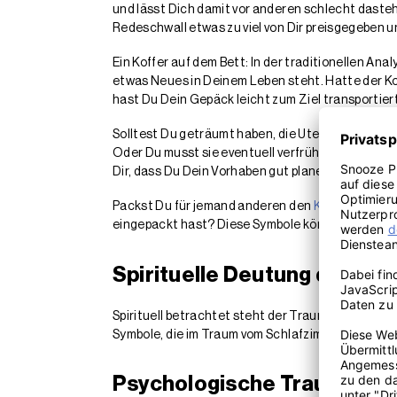
und lässt Dich damit vor anderen schlecht dastehe
Redeschwall etwas zu viel von Dir preisgegeben un
Ein Koffer auf dem Bett: In der traditionellen Anal
etwas Neues in Deinem Leben steht. Hatte der Ko
hast Du Dein Gepäck leicht zum Ziel transportie
Solltest Du geträumt haben, die Utensilien und W
Oder Du musst sie eventuell verfrüht abbrechen. 
Dir, dass Du Dein Vorhaben gut planen solltest. 
Packst Du für jemand anderen den
Koffer
? Dahin
eingepackt hast? Diese Symbole können Dir wichti
Spirituelle Deutung des T
Spirituell betrachtet steht der Traum vom Schlafz
Symbole, die im Traum vom Schlafzimmer auftauc
Psychologische Traumdeut