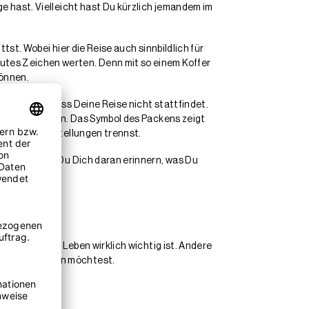
ge hast. Vielleicht hast Du kürzlich jemandem im
ttst. Wobei hier die Reise auch sinnbildlich für
utes Zeichen werten. Denn mit so einem Koffer
können.
e es sein, dass Deine Reise nicht stattfindet.
er Dir zu lassen. Das Symbol des Packens zeigt
lastenden Vorstellungen trennst.
irst. Kannst Du Dich daran erinnern, was Du
n, was Dir im Leben wirklich wichtig ist. Andere
em Leben halten möchtest.