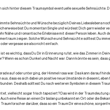
n sich hinter diesem Traumsymbol eventuelle sexuelle Sehnsüchte. 
timmte Sehnsüchte und Wünsche bezüglich Deines Liebeslebens noch n
öglicherweise bist Du momentan Single und würdest Dich gern wieder 
mehr Nähe und romantische Erlebnisse mit dieser Person leben. Auch 
mertraum zeigen. Solche Wünsche und Sehnsüchte solltest Du immer e
oder vergesse sie also nicht einfach.
t es wichtig, dass Du Dir in Erinnerung rufst, wie das Zimmer in De
er? Wenn es schon Dunkel und Nacht war: Dann könnte es sein, das
rade auf oder unter ging, der Himmel rosa war: Das kann darauf hin
 aus, dass es sich dabei um positive neue Umstände in diesem Leben 
erbunden. Deshalb solltest Du nach weiteren Symbolen in diesem Tra
et, vielleicht sogar frisch tapeziert? Das wird in der Traumdeutung
n. Auch eine Reise an einen Dir bislang unbekannten Ort oder die Be
e Traumforscher darüber, dass so ein Traum Dir eine schöne, sorgenfr