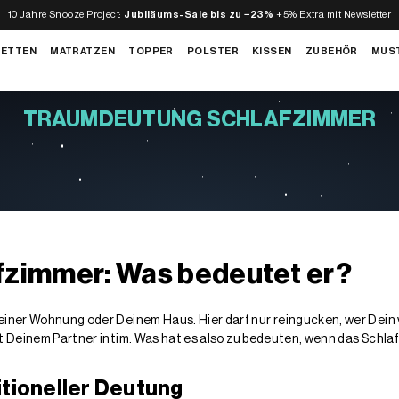
10 Jahre Snooze Project:
Jubiläums-Sale bis zu −23%
+5% Extra mit Newsletter
BETTEN
MATRATZEN
TOPPER
POLSTER
KISSEN
ZUBEHÖR
MUS
TRAUMDEUTUNG SCHLAFZIMMER
fzimmer: Was bedeutet er?
einer Wohnung oder Deinem Haus. Hier darf nur reingucken, wer Dein v
it Deinem Partner intim. Was hat es also zu bedeuten, wenn das Schl
itioneller Deutung