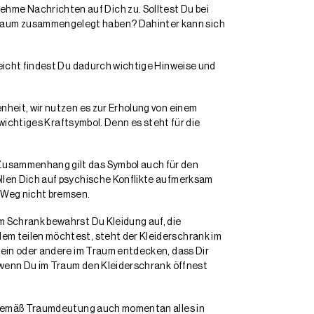
hme Nachrichten auf Dich zu. Solltest Du bei
Traum zusammengelegt haben? Dahinter kann sich
leicht findest Du dadurch wichtige Hinweise und
nheit, wir nutzen es zur Erholung von einem
 wichtiges Kraftsymbol. Denn es steht für die
Zusammenhang gilt das Symbol auch für den
ollen Dich auf psychische Konflikte aufmerksam
m Weg nicht bremsen.
m Schrank bewahrst Du Kleidung auf, die
em teilen möchtest, steht der Kleiderschrank im
 ein oder andere im Traum entdecken, dass Dir
, wenn Du im Traum den Kleiderschrank öffnest
en gemäß Traumdeutung auch momentan alles in