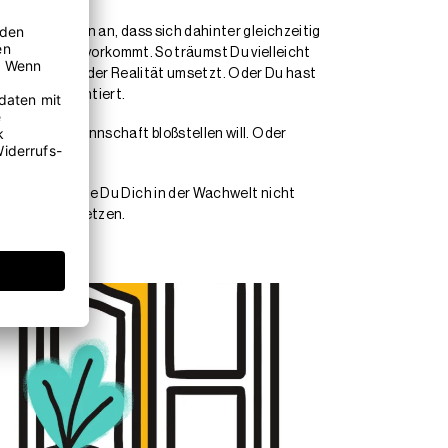
logen nehmen an, dass sich dahinter gleichzeitig
 eine Schlange vorkommt. So träumst Du vielleicht
wenn Du das in der Realität umsetzt. Oder Du hast
tsein konfrontiert.
sammelter Mannschaft bloßstellen will. Oder
onen sein, die Du Dich in der Wachwelt nicht
 auseinandersetzen.