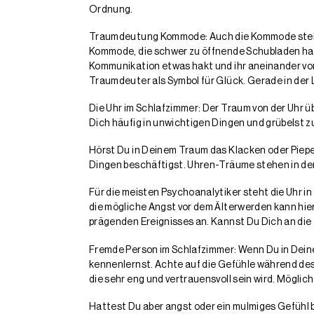
Ordnung.
Traumdeutung Kommode: Auch die Kommode steht 
Kommode, die schwer zu öffnende Schubladen hat, f
Kommunikation etwas hakt und ihr aneinander vor
Traumdeuter als Symbol für Glück. Gerade in der 
Die Uhr im Schlafzimmer: Der Traum von der Uhr üb
Dich häufig in unwichtigen Dingen und grübelst zu 
Hörst Du in Deinem Traum das Klacken oder Piep
Dingen beschäftigst. Uhren-Träume stehen in der
Für die meisten Psychoanalytiker steht die Uhr i
die mögliche Angst vor dem Älterwerden kann hier
prägenden Ereignisses an. Kannst Du Dich an die 
Fremde Person im Schlafzimmer: Wenn Du in Dein
kennenlernst. Achte auf die Gefühle während des
die sehr eng und vertrauensvoll sein wird. Möglich
Hattest Du aber angst oder ein mulmiges Gefühl b