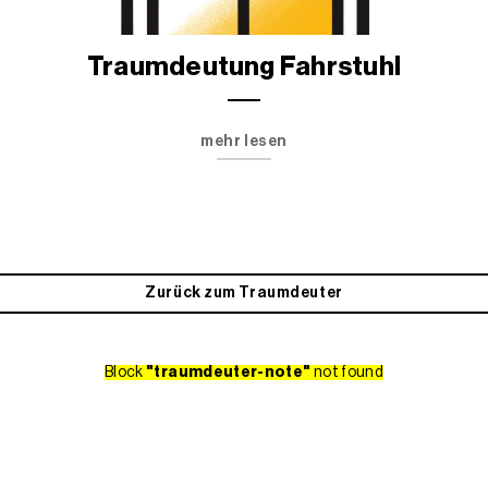
Traumdeutung Fahrstuhl
mehr lesen
Zurück zum Traumdeuter
Block
"traumdeuter-note"
not found