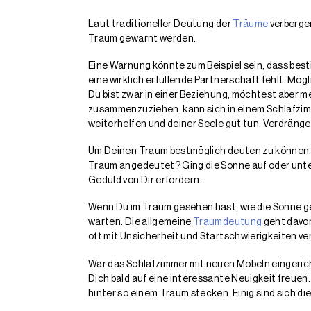
Laut traditioneller Deutung der
Träume
verberge
Traum gewarnt werden.
Eine Warnung könnte zum Beispiel sein, dass bes
eine wirklich erfüllende Partnerschaft fehlt. M
Du bist zwar in einer Beziehung, möchtest aber 
zusammenzuziehen, kann sich in einem Schlafzim
weiterhelfen und deiner Seele gut tun. Verdränge 
Um Deinen Traum bestmöglich deuten zu können, is
Traum angedeutet? Ging die Sonne auf oder unt
Geduld von Dir erfordern.
Wenn Du im Traum gesehen hast, wie die Sonne ge
warten. Die allgemeine
Traumdeutung
geht davon
oft mit Unsicherheit und Startschwierigkeiten v
War das Schlafzimmer mit neuen Möbeln eingericht
Dich bald auf eine interessante Neuigkeit freue
hinter so einem Traum stecken. Einig sind sich di