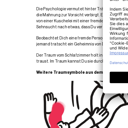
Die Psychologie vermutet hinter Träumen vom Sch
die Mahnung zur Vorsicht verbirgt. Ein klares Ind
von einer Kuschelei mit einer fremden Person, die
Sehnsucht nach etwas, dass Du verdrängst. In e
Beobachtet Dich eine fremde Person, die neben D
jemand tratscht ein Geheimnis von Dir weiter, da
Der Traum vom Schlafzimmer holt intime Wünsche 
traust. Im Traum kannst Du sie durchspielen un
Weitere Traumsymbole aus dem Traumdeut