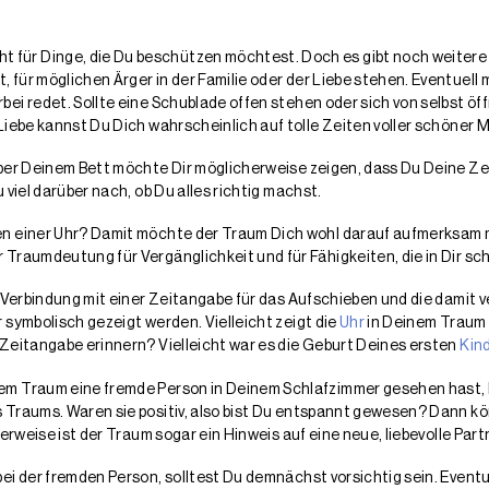
für Dinge, die Du beschützen möchtest. Doch es gibt noch weitere 
ür möglichen Ärger in der Familie oder der Liebe stehen. Eventuell m
bei redet. Sollte eine Schublade offen stehen oder sich von selbst 
Liebe kannst Du Dich wahrscheinlich auf tolle Zeiten voller schöner
er Deinem Bett möchte Dir möglicherweise zeigen, dass Du Deine Zeit 
viel darüber nach, ob Du alles richtig machst.
en einer Uhr? Damit möchte der Traum Dich wohl darauf aufmerksam 
 Traumdeutung für Vergänglichkeit und für Fähigkeiten, die in Dir s
n Verbindung mit einer Zeitangabe für das Aufschieben und die damit v
 symbolisch gezeigt werden. Vielleicht zeigt die
Uhr
in Deinem Traum a
Zeitangabe erinnern? Vielleicht war es die Geburt Deines ersten
Kin
em Traum eine fremde Person in Deinem Schlafzimmer gesehen hast,
 Traums. Waren sie positiv, also bist Du entspannt gewesen? Dann k
erweise ist der Traum sogar ein Hinweis auf eine neue, liebevolle Par
ei der fremden Person, solltest Du demnächst vorsichtig sein. Eventue