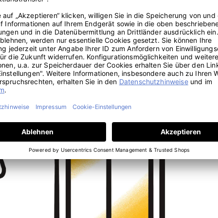
lafzimmer vor allem Wünsche, die Deine Sexualität betreffen. Psycho
iz wäre dafür zum Beispiel ein Schlafzimmer, in dem die Farbe Rot oder
 zwar aufregend und sinnlich ist, Dir aber Probleme bereiten könnte, 
inem Schlafzimmertraum wirst Du damit dann von Deinem Unterbewuss
einem Bett steht? Das kann bedeuten, dass Dich bald jemand vor ver
ss Dich in eine unangenehme Lage bringt.
und Sehnsüchte des Träumers an die Oberfläche. Das können Situati
d Dich ohne etwas Schlimmes zu befürchten mit den möglichen Folgen
er