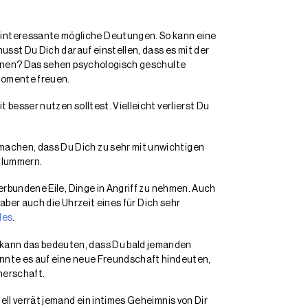
interessante mögliche Deutungen. So kann eine
usst Du Dich darauf einstellen, dass es mit der
öffnen? Das sehen psychologisch geschulte
 Momente freuen.
besser nutzen solltest. Vielleicht verlierst Du
machen, dass Du Dich zu sehr mit unwichtigen
chlummern.
erbundene Eile, Dinge in Angriff zu nehmen. Auch
ber auch die Uhrzeit eines für Dich sehr
des
.
 kann das bedeuten, dass Du bald jemanden
önnte es auf eine neue Freundschaft hindeuten,
tnerschaft.
ll verrät jemand ein intimes Geheimnis von Dir