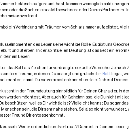
fzimmer hektisch aufgeräumt hast, kommen womöglich bald unangene
ben oder die Sachen eines Mitbewohners oder Deines Partners im 
Geheimnis anvertraut.
ymbole in Verbindung mit Träumen vom Schlafzimmer aufgelistet. Viel
hlüsselmomenten des Lebens eine wichtige Rolle: Es gibt uns Geborge
eburt und Sterben. In der spirituellen Deutung ist das Bett ein enorm
in deinem Leben.
en das Bett als Zeichen für verdrängte sexuelle Wünsche. Je nach 
onders Träume, in denen Du besorgt und grübelnd im
Bett
liegst, w
betrachten, damit Du sie verarbeiten kannst und sie Dich auf Deine
 steht in der Traumdeutung sinnbildlich für Deinen Charakter. In de
n werden möchtest. Aber auch für Geheimnisse, die Du nicht mit jed
beschützen, weil es Dir wichtig ist? Vielleicht kannst Du sogar das
 Menschen sein, die Dir sehr nahe stehen. Sei also nicht verwundert
 bester Freund Dir entgegenkommt.
ank aussah: War er ordentlich und vertraut? Dann ist in Deinem Leb