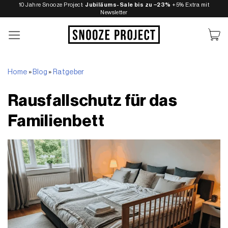
Zum
10 Jahre Snooze Project:
Jubiläums-Sale bis zu −23%
+5% Extra mit
Newsletter
Inhalt
springen
Home
»
Blog
»
Ratgeber
Rausfallschutz für das
Familienbett