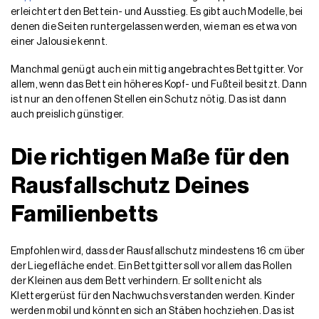
erleichtert den Bettein- und Ausstieg. Es gibt auch Modelle, bei
denen die Seiten runtergelassen werden, wie man es etwa von
einer Jalousie kennt.
Manchmal genügt auch ein mittig angebrachtes Bettgitter. Vor
allem, wenn das Bett ein höheres Kopf- und Fußteil besitzt. Dann
ist nur an den offenen Stellen ein Schutz nötig. Das ist dann
auch preislich günstiger.
Die richtigen Maße für den
Rausfallschutz Deines
Familienbetts
Empfohlen wird, dass der Rausfallschutz mindestens 16 cm über
der Liegefläche endet. Ein Bettgitter soll vor allem das Rollen
der Kleinen aus dem Bett verhindern. Er sollte nicht als
Klettergerüst für den Nachwuchs verstanden werden. Kinder
werden mobil und könnten sich an Stäben hochziehen. Das ist