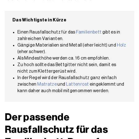
Das Wichtigste in Kürze
Einen Rausfallschutz für das
Familienbett
gibt es in
zahlreichen Varianten.
Gängige Materialien sind Metall (eher leicht) und
Holz
(eher schwer).
Als Mindesthöhe werden ca. 16 cm empfohlen.
Zu hoch sollte das Bettgitter nicht sein, damit es
nicht zum Klettergerüst wird.
In der Regel wird der Rausfallschutz ganz einfach
zwischen
Matratze
und
Lattenrost
eingeklemmt und
kann daher auch mobil mitgenommen werden.
Der passende
Rausfallschutz für das