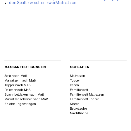
den Spalt zwischen zwei Matratzen
MASSANFERTIGUNGEN
SCHLAFEN
Sofa nach Maß
Matratzen
Matratzen nach Maß
Topper
Topper nach Maß
Betten
Polster nach Maß
Familienbett
Spannbettlaken nach Maß
Familienbett Matratzen
Matratzenschoner nach Maß
Familienbett Topper
Zeichnungsvorlagen
Kissen
Bettwäsche
Nachttische