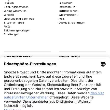
Lexikon
Impressum
Zahlungsmethoden
Datenschutz
Vertrag widerrufen
Barrierefreiheit
Versand
Widerrufsrecht
Lieferung in die Schweiz
AGB
Studentenrabatt
Cookie Einstellungen
FAQs
Zeichnungsvorlagen
Anleitungen
ZUSAMMENARBEIT
SOCIAL MEDIA
Geschäftskunden
Instagram
Kooperation
Facebook
Presse
TikTok
Affiliate Marketing
YouTube
Pinterest
LinkedIn