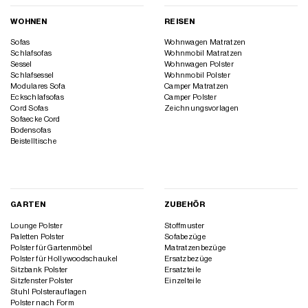
WOHNEN
REISEN
Sofas
Wohnwagen Matratzen
Schlafsofas
Wohnmobil Matratzen
Sessel
Wohnwagen Polster
Schlafsessel
Wohnmobil Polster
Modulares Sofa
Camper Matratzen
Eckschlafsofas
Camper Polster
Cord Sofas
Zeichnungsvorlagen
Sofaecke Cord
Bodensofas
Beistelltische
GARTEN
ZUBEHÖR
Lounge Polster
Stoffmuster
Paletten Polster
Sofabezüge
Polster für Gartenmöbel
Matratzenbezüge
Polster für Hollywoodschaukel
Ersatzbezüge
Sitzbank Polster
Ersatzteile
Sitzfenster Polster
Einzelteile
Stuhl Polsterauflagen
Polster nach Form