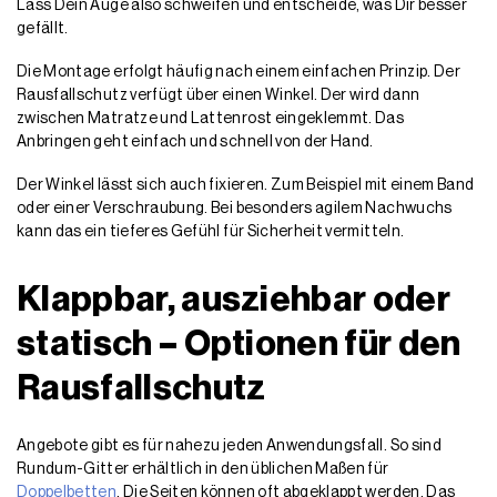
Lass Dein Auge also schweifen und entscheide, was Dir besser
gefällt.
Die Montage erfolgt häufig nach einem einfachen Prinzip. Der
Rausfallschutz verfügt über einen Winkel. Der wird dann
zwischen Matratze und Lattenrost eingeklemmt. Das
Anbringen geht einfach und schnell von der Hand.
Der Winkel lässt sich auch fixieren. Zum Beispiel mit einem Band
oder einer Verschraubung. Bei besonders agilem Nachwuchs
kann das ein tieferes Gefühl für Sicherheit vermitteln.
Klappbar, ausziehbar oder
statisch – Optionen für den
Rausfallschutz
Angebote gibt es für nahezu jeden Anwendungsfall. So sind
Rundum-Gitter erhältlich in den üblichen Maßen für
Doppelbetten
. Die Seiten können oft abgeklappt werden. Das