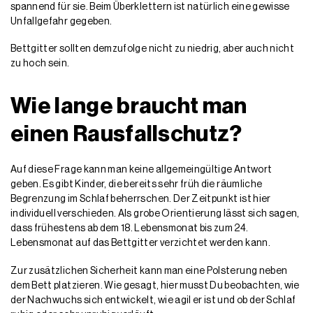
spannend für sie. Beim Überklettern ist natürlich eine gewisse
Unfallgefahr gegeben.
Bettgitter sollten demzufolge nicht zu niedrig, aber auch nicht
zu hoch sein.
Wie lange braucht man
einen Rausfallschutz?
Auf diese Frage kann man keine allgemeingültige Antwort
geben. Es gibt Kinder, die bereits sehr früh die räumliche
Begrenzung im Schlaf beherrschen. Der Zeitpunkt ist hier
individuell verschieden. Als grobe Orientierung lässt sich sagen,
dass frühestens ab dem 18. Lebensmonat bis zum 24.
Lebensmonat auf das Bettgitter verzichtet werden kann.
Zur zusätzlichen Sicherheit kann man eine Polsterung neben
dem Bett platzieren. Wie gesagt, hier musst Du beobachten, wie
der Nachwuchs sich entwickelt, wie agil er ist und ob der Schlaf