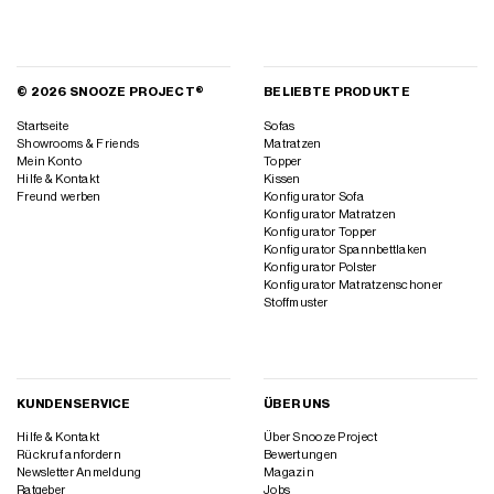
© 2026 SNOOZE PROJECT®
BELIEBTE PRODUKTE
Startseite
Sofas
Showrooms & Friends
Matratzen
Mein Konto
Topper
Hilfe & Kontakt
Kissen
Freund werben
Konfigurator Sofa
Konfigurator Matratzen
Konfigurator Topper
Konfigurator Spannbettlaken
Konfigurator Polster
Konfigurator Matratzenschoner
Stoffmuster
KUNDENSERVICE
ÜBER UNS
Hilfe & Kontakt
Über Snooze Project
Rückruf anfordern
Bewertungen
Newsletter Anmeldung
Magazin
Ratgeber
Jobs