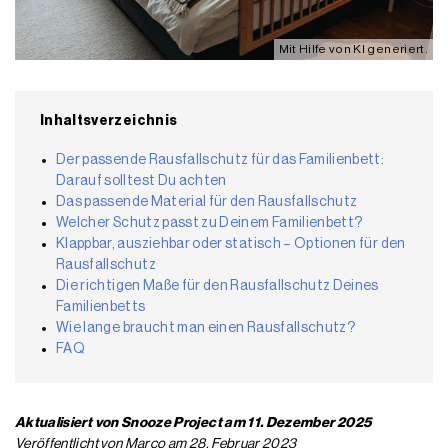
Mit Hilfe von KI generiert.
Inhaltsverzeichnis
Der passende Rausfallschutz für das Familienbett:
Darauf solltest Du achten
Das passende Material für den Rausfallschutz
Welcher Schutz passt zu Deinem Familienbett?
Klappbar, ausziehbar oder statisch – Optionen für den
Rausfallschutz
Die richtigen Maße für den Rausfallschutz Deines
Familienbetts
Wie lange braucht man einen Rausfallschutz?
FAQ
Aktualisiert von Snooze Project am 11. Dezember 2025
Veröffentlicht von Marco am 28. Februar 2023