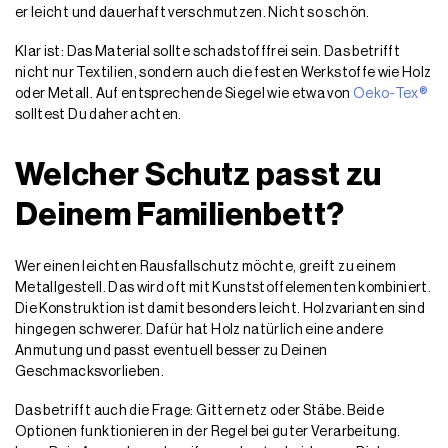
er leicht und dauerhaft verschmutzen. Nicht so schön.
Klar ist: Das Material sollte schadstofffrei sein. Das betrifft
nicht nur Textilien, sondern auch die festen Werkstoffe wie Holz
oder Metall. Auf entsprechende Siegel wie etwa von
Oeko-Tex®
solltest Du daher achten.
Welcher Schutz passt zu
Deinem Familienbett?
Wer einen leichten Rausfallschutz möchte, greift zu einem
Metallgestell. Das wird oft mit Kunststoffelementen kombiniert.
Die Konstruktion ist damit besonders leicht. Holzvarianten sind
hingegen schwerer. Dafür hat Holz natürlich eine andere
Anmutung und passt eventuell besser zu Deinen
Geschmacksvorlieben.
Das betrifft auch die Frage: Gitternetz oder Stäbe. Beide
Optionen funktionieren in der Regel bei guter Verarbeitung.