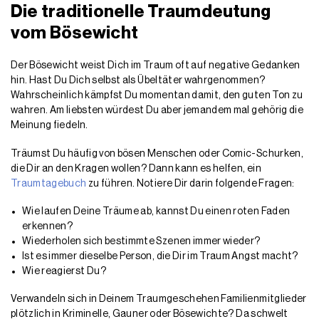
Die traditionelle Traumdeutung
vom Bösewicht
Der Bösewicht weist Dich im Traum oft auf negative Gedanken
hin. Hast Du Dich selbst als Übeltäter wahrgenommen?
Wahrscheinlich kämpfst Du momentan damit, den guten Ton zu
wahren. Am liebsten würdest Du aber jemandem mal gehörig die
Meinung fiedeln.
Träumst Du häufig von bösen Menschen oder Comic-Schurken,
die Dir an den Kragen wollen? Dann kann es helfen, ein
Traumtagebuch
zu führen. Notiere Dir darin folgende Fragen:
Wie laufen Deine Träume ab, kannst Du einen roten Faden
erkennen?
Wiederholen sich bestimmte Szenen immer wieder?
Ist es immer dieselbe Person, die Dir im Traum Angst macht?
Wie reagierst Du?
Verwandeln sich in Deinem Traumgeschehen Familienmitglieder
plötzlich in Kriminelle, Gauner oder Bösewichte? Da schwelt