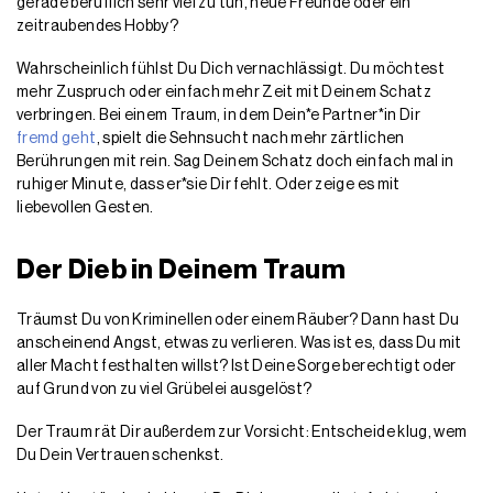
gerade beruflich sehr viel zu tun, neue Freunde oder ein
zeitraubendes Hobby?
Wahrscheinlich fühlst Du Dich vernachlässigt. Du möchtest
mehr Zuspruch oder einfach mehr Zeit mit Deinem Schatz
verbringen. Bei einem Traum, in dem Dein*e Partner*in Dir
fremd geht
, spielt die Sehnsucht nach mehr zärtlichen
Berührungen mit rein. Sag Deinem Schatz doch einfach mal in
ruhiger Minute, dass er*sie Dir fehlt. Oder zeige es mit
liebevollen Gesten.
Der Dieb in Deinem Traum
Träumst Du von Kriminellen oder einem Räuber? Dann hast Du
anscheinend Angst, etwas zu verlieren. Was ist es, dass Du mit
aller Macht festhalten willst? Ist Deine Sorge berechtigt oder
auf Grund von zu viel Grübelei ausgelöst?
Der Traum rät Dir außerdem zur Vorsicht: Entscheide klug, wem
Du Dein Vertrauen schenkst.