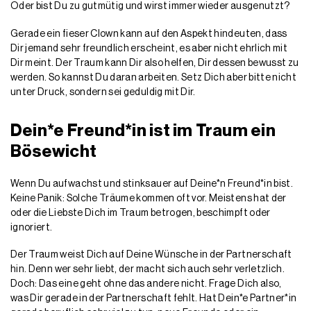
Oder bist Du zu gutmütig und wirst immer wieder ausgenutzt?
Gerade ein fieser Clown kann auf den Aspekt hindeuten, dass
Dir jemand sehr freundlich erscheint, es aber nicht ehrlich mit
Dir meint. Der Traum kann Dir also helfen, Dir dessen bewusst zu
werden. So kannst Du daran arbeiten. Setz Dich aber bitte nicht
unter Druck, sondern sei geduldig mit Dir.
Dein*e Freund*in ist im Traum ein
Bösewicht
Wenn Du aufwachst und stinksauer auf Deine*n Freund*in bist.
Keine Panik: Solche Träume kommen oft vor. Meistens hat der
oder die Liebste Dich im Traum betrogen, beschimpft oder
ignoriert.
Der Traum weist Dich auf Deine Wünsche in der Partnerschaft
hin. Denn wer sehr liebt, der macht sich auch sehr verletzlich.
Doch: Das eine geht ohne das andere nicht. Frage Dich also,
was Dir gerade in der Partnerschaft fehlt. Hat Dein*e Partner*in