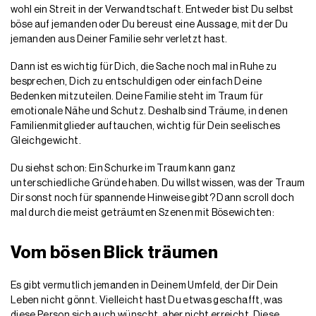
wohl ein Streit in der Verwandtschaft. Entweder bist Du selbst
böse auf jemanden oder Du bereust eine Aussage, mit der Du
jemanden aus Deiner Familie sehr verletzt hast.
Dann ist es wichtig für Dich, die Sache noch mal in Ruhe zu
besprechen, Dich zu entschuldigen oder einfach Deine
Bedenken mitzuteilen. Deine Familie steht im Traum für
emotionale Nähe und Schutz. Deshalb sind Träume, in denen
Familienmitglieder auftauchen, wichtig für Dein seelisches
Gleichgewicht.
Du siehst schon: Ein Schurke im Traum kann ganz
unterschiedliche Gründe haben. Du willst wissen, was der Traum
Dir sonst noch für spannende Hinweise gibt? Dann scroll doch
mal durch die meist geträumten Szenen mit Bösewichten:
Vom bösen Blick träumen
Es gibt vermutlich jemanden in Deinem Umfeld, der Dir Dein
Leben nicht gönnt. Vielleicht hast Du etwas geschafft, was
diese Person sich auch wünscht, aber nicht erreicht. Diese