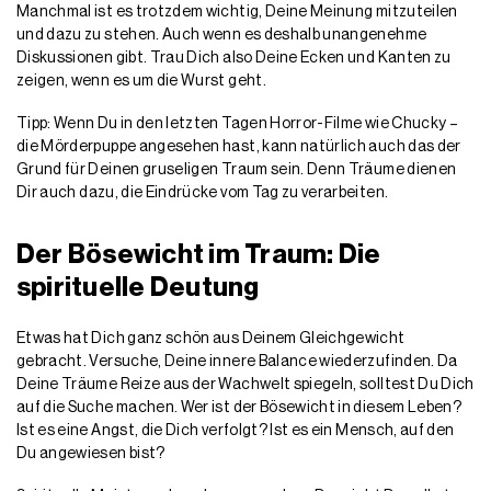
Manchmal ist es trotzdem wichtig, Deine Meinung mitzuteilen
und dazu zu stehen. Auch wenn es deshalb unangenehme
Diskussionen gibt. Trau Dich also Deine Ecken und Kanten zu
zeigen, wenn es um die Wurst geht.
Tipp: Wenn Du in den letzten Tagen Horror-Filme wie Chucky –
die Mörderpuppe angesehen hast, kann natürlich auch das der
Grund für Deinen gruseligen Traum sein. Denn Träume dienen
Dir auch dazu, die Eindrücke vom Tag zu verarbeiten.
Der Bösewicht im Traum: Die
spirituelle Deutung
Etwas hat Dich ganz schön aus Deinem Gleichgewicht
gebracht. Versuche, Deine innere Balance wiederzufinden. Da
Deine Träume Reize aus der Wachwelt spiegeln, solltest Du Dich
auf die Suche machen. Wer ist der Bösewicht in diesem Leben?
Ist es eine Angst, die Dich verfolgt? Ist es ein Mensch, auf den
Du angewiesen bist?