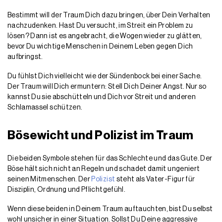
Bestimmt will der Traum Dich dazu bringen, über Dein Verhalten
nachzudenken. Hast Du versucht, im Streit ein Problem zu
lösen? Dann ist es angebracht, die Wogen wieder zu glätten,
bevor Du wichtige Menschen in Deinem Leben gegen Dich
aufbringst.
Du fühlst Dich vielleicht wie der Sündenbock bei einer Sache.
Der Traum will Dich ermuntern: Stell Dich Deiner Angst. Nur so
kannst Du sie abschütteln und Dich vor Streit und anderen
Schlamassel schützen.
Bösewicht und Polizist im Traum
Die beiden Symbole stehen für das Schlechte und das Gute. Der
Böse hält sich nicht an Regeln und schadet damit ungeniert
seinen Mitmenschen. Der
Polizist
steht als Vater-Figur für
Disziplin, Ordnung und Pflichtgefühl.
Wenn diese beiden in Deinem Traum auftauchten, bist Du selbst
wohl unsicher in einer Situation. Sollst Du Deine aggressive