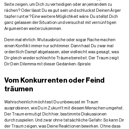
Seite zeigen, um Dich zu verteidigen oder an jemandem zu
rächen? Oder lässt Du es gut sein und schluckst Deinen Ärger
tapfer runter? Eine weitere Möglichkeit wäre: Du stellst Dich
ganz gelassen der Situation und versuchst mit vernünftigen
Argumenten weiterzukommen.
Denn mal ehrlich: Wutausbrüche oder sogar Rache machen
einen Konflikt immer nur schlimmer. Dann hast Du zwar mal
ordentlich Dampf abgelassen, aber vielleicht was gesagt, was
Dir gleich wieder schlechte Träume bereitet. Der Traum zeigt
Dir Dein Dilemma mit dieser Gedanken-Spirale.
Vom Konkurrenten oder Feind
träumen
Wahrscheinlich möchtest Du unbewusst im Traum
ausprobieren, wie Du in Zukunft mit diesem Menschen umgehst.
Der Traum ermutigt Dich hier, bestimmte Diskussionen
durchzuspielen. Und zwar ohne tatsächliche Gefahr. So kann Dir
der Traum zeigen, was Deine Reaktionen bewirken. Ohne dass