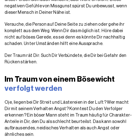
negativen Gefühle von Missgunst spürst Du unbewusst, wenn
dieser Mensch in Deiner Nähe ist.
Versuche, die Person auf Deine Seite zu ziehen oder gehe ihr
komplett aus dem Weg. Wenn Dir das möglich ist. Höre dabei
nicht auf böses Gerede, es sei denn es könnte Dir nachhaltig
schaden. Unter Umständen hilft eine Aussprache.
Der Traum rät Dir: Such Dir Verbündete, die Dir bei Gefahr den
Rücken stärken.
Im Traum von einem Bösewicht
verfolgt werden
Oje, liegen bei Dir Streit und Lästereien in der Luft? Wer macht
Dir mit seinem Verhalten Angst? Konntest Du den Verfolger
erkennen? Ein böser Mann steht im Traum häufig für Charakter-
Anteile in Dir, den Du als schlecht beurteilst. Das kann sowohl
aufbrausendes, neidisches Verhalten als auch Angst oder
ähnliches sein.