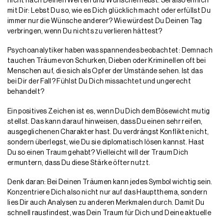
nicht nach Deinen Werten und Wünschen lebst. Sei also ehrlich
mit Dir: Lebst Du so, wie es Dich glücklich macht oder erfüllst Du
immer nur die Wünsche anderer? Wie würdest Du Deinen Tag
verbringen, wenn Du nichts zu verlieren hättest?
Psychoanalytiker haben was spannendes beobachtet: Demnach
tauchen Träume von Schurken, Dieben oder Kriminellen oft bei
Menschen auf, die sich als Opfer der Umstände sehen. Ist das
bei Dir der Fall? Fühlst Du Dich missachtet und ungerecht
behandelt?
Ein positives Zeichen ist es, wenn Du Dich dem Bösewicht mutig
stellst. Das kann darauf hinweisen, dass Du einen sehr reifen,
ausgeglichenen Charakter hast. Du verdrängst Konflikte nicht,
sondern überlegst, wie Du sie diplomatisch lösen kannst. Hast
Du so einen Traum gehabt? Vielleicht will der Traum Dich
ermuntern, dass Du diese Stärke öfter nutzt.
Denk daran: Bei Deinen Träumen kann jedes Symbol wichtig sein.
Konzentriere Dich also nicht nur auf das Hauptthema, sondern
lies Dir auch Analysen zu anderen Merkmalen durch. Damit Du
schnell rausfindest, was Dein Traum für Dich und Deine aktuelle