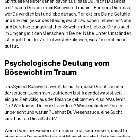
Spirituelle Meister gehen davon aus, dass Du „nicht Du selbst
bist“, wenn Du von einem Bösewicht träumst. Erinnere Dich also,
wer Du wirklich bist und lebe danach. Reflektiere Deine Gefühle
und stell ein gesundes Gleichgewicht zwischen liebevoller Nähe
und Durchsetzungskraft her. Sowohl in der Liebe zu Dir als auch
im Umgang mit den Menschen in Deiner Nähe. Unter Umständen
ist es jetzt an der Zeit, etwas loszulassen, was Dir nicht mehr
guttut.
Psychologische Deutung vom
Bösewicht im Traum
Das Symbol Bösewicht weißt darauf hin, dass Du mit Deinem
derzeitigen Leben nicht zufrieden bist. Irgendetwas ist seit
einiger Zeit völlig aus der Balance gekommen. Also: Was fehlt
Dir? Wie kannst Du es aktiv ändern? Was empfindest Du als
ungerecht und warum? Lehnst Du Wesenszüge, eine Sucht,
eine Lust an Dir selbst ab?
Wenn Du immer wieder unzufrieden bist, kann es sein, dass Du