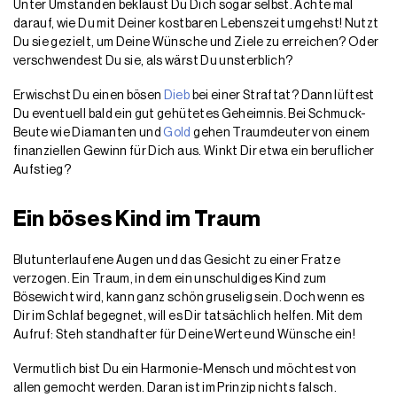
Unter Umständen beklaust Du Dich sogar selbst. Achte mal
darauf, wie Du mit Deiner kostbaren Lebenszeit umgehst! Nutzt
Du sie gezielt, um Deine Wünsche und Ziele zu erreichen? Oder
verschwendest Du sie, als wärst Du unsterblich?
Erwischst Du einen bösen
Dieb
bei einer Straftat? Dann lüftest
Du eventuell bald ein gut gehütetes Geheimnis. Bei Schmuck-
Beute wie Diamanten und
Gold
gehen Traumdeuter von einem
finanziellen Gewinn für Dich aus. Winkt Dir etwa ein beruflicher
Aufstieg?
Ein böses Kind im Traum
Blutunterlaufene Augen und das Gesicht zu einer Fratze
verzogen. Ein Traum, in dem ein unschuldiges Kind zum
Bösewicht wird, kann ganz schön gruselig sein. Doch wenn es
Dir im Schlaf begegnet, will es Dir tatsächlich helfen. Mit dem
Aufruf: Steh standhafter für Deine Werte und Wünsche ein!
Vermutlich bist Du ein Harmonie-Mensch und möchtest von
allen gemocht werden. Daran ist im Prinzip nichts falsch.