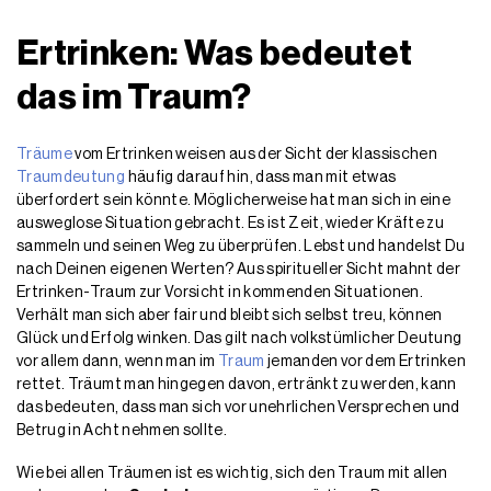
Ertrinken: Was bedeutet
das im Traum?
Träume
vom Ertrinken weisen aus der Sicht der klassischen
Traumdeutung
häufig darauf hin, dass man mit etwas
überfordert sein könnte. Möglicherweise hat man sich in eine
ausweglose Situation gebracht. Es ist Zeit, wieder Kräfte zu
sammeln und seinen Weg zu überprüfen. Lebst und handelst Du
nach Deinen eigenen Werten? Aus spiritueller Sicht mahnt der
Ertrinken-Traum zur Vorsicht in kommenden Situationen.
Verhält man sich aber fair und bleibt sich selbst treu, können
Glück und Erfolg winken. Das gilt nach volkstümlicher Deutung
vor allem dann, wenn man im
Traum
jemanden vor dem Ertrinken
rettet. Träumt man hingegen davon, ertränkt zu werden, kann
das bedeuten, dass man sich vor unehrlichen Versprechen und
Betrug in Acht nehmen sollte.
Wie bei allen Träumen ist es wichtig, sich den Traum mit allen