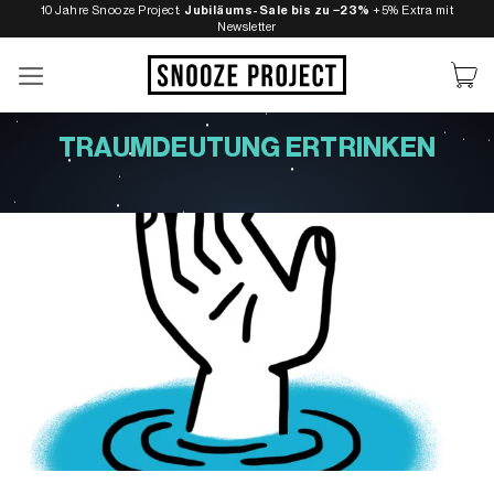
Zum
10 Jahre Snooze Project:
Jubiläums-Sale bis zu −23%
+5% Extra mit
Newsletter
Inhalt
springen
TRAUMDEUTUNG ERTRINKEN