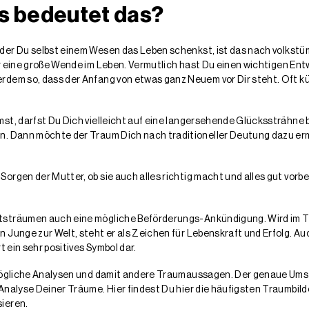
s bedeutet das?
der Du selbst einem Wesen das Leben schenkst, ist das nach volkstüml
 eine große Wende im Leben. Vermutlich hast Du einen wichtigen Ent
rdem so, dass der Anfang von etwas ganz Neuem vor Dir steht. Oft kü
st, darfst Du Dich vielleicht auf eine langersehende Glückssträhne 
n. Dann möchte der Traum Dich nach traditioneller Deutung dazu ermu
orgen der Mutter, ob sie auch alles richtig macht und alles gut vorbe
rtsträumen auch eine mögliche Beförderungs-Ankündigung. Wird im Tr
 Junge zur Welt, steht er als Zeichen für Lebenskraft und Erfolg. A
t ein sehr positives Symbol dar.
e mögliche Analysen und damit andere Traumaussagen. Der genaue Um
 Analyse Deiner Träume. Hier findest Du hier die häufigsten Traumbi
ieren.