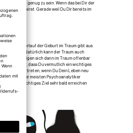
tter nicht gut genug zu sein. Wenn das bei Dir der
 Mutter sein wirst. Gerade weil Du Dir bereits im
erade der Verlauf der Geburt im Traum gibt aus
erwirklichen. Natürlich kann der Traum auch
 verläuft, zeigen sich dann im Traum offenbar
t auch dafür, dass Du vermutlich ein wichtiges
nn vermehrt auftreten, wenn Du Dein Leben neu
e aus Sicht der meisten Psychoanalytiker
ass Du ein wichtiges Ziel sehr bald erreichen