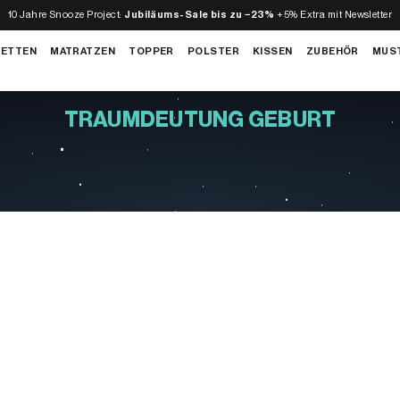
10 Jahre Snooze Project:
Jubiläums-Sale bis zu −23%
+5% Extra mit Newsletter
BETTEN
MATRATZEN
TOPPER
POLSTER
KISSEN
ZUBEHÖR
MUS
TRAUMDEUTUNG GEBURT