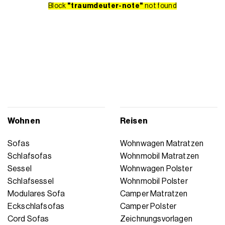
Block
"traumdeuter-note"
not found
Wohnen
Reisen
Sofas
Wohnwagen Matratzen
Schlafsofas
Wohnmobil Matratzen
Sessel
Wohnwagen Polster
Schlafsessel
Wohnmobil Polster
Modulares Sofa
Camper Matratzen
Eckschlafsofas
Camper Polster
Cord Sofas
Zeichnungsvorlagen