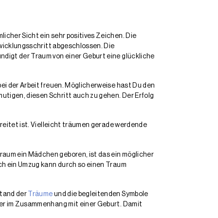
icher Sicht ein sehr positives Zeichen. Die
wicklungsschritt abgeschlossen. Die
ndigt der Traum von einer Geburt eine glückliche
bei der Arbeit freuen. Möglicherweise hast Du den
tigen, diesen Schritt auch zu gehen. Der Erfolg
reitet ist. Vielleicht träumen gerade werdende
aum ein Mädchen geboren, ist das ein möglicher
uch ein Umzug kann durch so einen Traum
stand der
Träume
und die begleitenden Symbole
lder im Zusammenhang mit einer Geburt. Damit