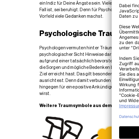
ein Indiz für Deine Ängste sein. Viele werdende M
Fall ist, sei beruhigt. Denn für Psychoanalytiker 
Vorfeld viele Gedanken machst.
Psychologische Traumdeut
Psychologen vermuten hinter Träumen, in denen D
psychologischer Sicht Hinweise darauf, wie viel
aufgrund einer tatsächlich bevorstehenden Gebur
die Sorgen und mögliche Bedenken bei den werden
Ziel erreicht hast. Das gilt besonders für Frau
ausrichtest. Denn damit verbunden sind meist au
hingegen für eine positive Ankündigung. Als Mann
wirst.
Weitere Traumsymbole aus dem Traumdeut