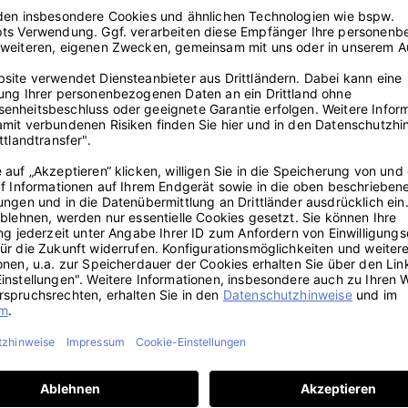
ütter haben Angst davor, nicht stark genug für eine Geburt und als Mu
ist genau dies ein Zeichen dafür, dass Du wahrscheinlich eine sehr gute
ung Geburt
u neues Leben schenkst, einen positiven Umbruch in Deinem Leben. G
 Durchhaltevermögen und Kraft es Dich
kosten
wird, Deine Träume zu v
t geträumt werden. Da niemand vorhersehen kann, wie so eine Geburt
den Eltern. Psychologisch betrachtet stehen Träume von einer Gebur
en, die von der Geburt träumen. Geburtsträume können somit immer da
ch neue Fähigkeiten und Einsichten. Bei Männern stehen diese Träum
 kannst Du Dich nach so einem Traum also vermutlich darauf freuen, d
er