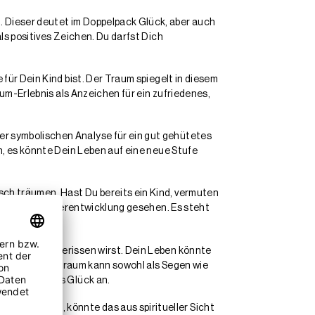
 Dieser deutet im Doppelpack Glück, aber auch
ls positives Zeichen. Du darfst Dich
e für Dein Kind bist. Der Traum spiegelt in diesem
aum-Erlebnis als Anzeichen für ein zufriedenes,
er symbolischen Analyse für ein gut gehütetes
h, es könnte Dein Leben auf eine neue Stufe
ch träumen. Hast Du bereits ein Kind, vermuten
Drang nach Weiterentwicklung gesehen. Es steht
jemandem weggerissen wirst. Dein Leben könnte
test. Denn der Traum kann sowohl als Segen wie
Traum baldiges Glück an.
hienen sind, könnte das aus spiritueller Sicht