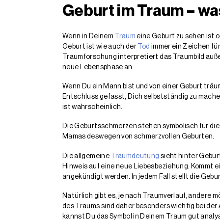
Geburt im Traum – wa
Wenn in Deinem
Traum
eine Geburt zu sehen ist o
Geburt ist wie auch der
Tod
immer ein Zeichen für
Traumforschung interpretiert das Traumbild auße
neue Lebensphase an.
Wenn Du ein Mann bist und von einer Geburt träum
Entschluss gefasst, Dich selbstständig zu mache
ist wahrscheinlich.
Die Geburtsschmerzen stehen symbolisch für die S
Mamas deswegen von schmerzvollen Geburten.
Die allgemeine
Traumdeutung
sieht hinter Gebu
Hinweis auf eine neue Liebesbeziehung. Kommt ein
angekündigt werden. In jedem Fall stellt die Gebur
Natürlich gibt es, je nach Traumverlauf, ander
des Traums sind daher besonders wichtig bei der
kannst Du das Symbol in Deinem Traum gut analys