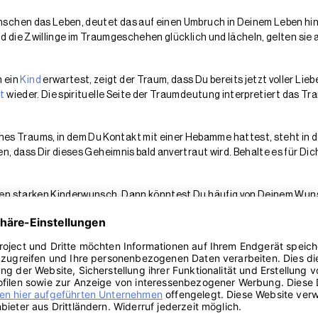
schen das Leben, deutet das auf einen Umbruch in Deinem Leben hin.
d die Zwillinge im Traumgeschehen glücklich und lächeln, gelten sie a
 ein
Kind
erwartest, zeigt der Traum, dass Du bereits jetzt voller Lieb
t
wieder. Die spirituelle Seite der Traumdeutung interpretiert das Tr
nes Traums, in dem Du Kontakt mit einer Hebamme hattest, steht in d
n, dass Dir dieses Geheimnis bald anvertraut wird. Behalte es für Dic
nen starken Kinderwunsch. Dann könntest Du häufig von Deinem Wuns
fühle. Ein sehr durstiges Baby wird oft als Indiz für einen starken 
das Traumbild so, dass Du möglicherweise in Kürze von etwas oder 
 – ändern. Achte hier besonders auf die Gefühle, die Du im Traum hat
 im Traum letztendlich über die flotte Geburt gefreut, kündigt der 
 durchmachen musst? Wenn Dir die Schmerzen dabei unerträglich ersc