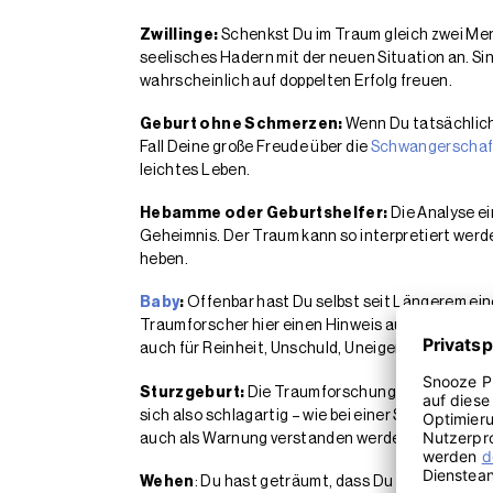
Zwillinge:
Schenkst Du im Traum gleich zwei Men
seelisches Hadern mit der neuen Situation an. Sin
wahrscheinlich auf doppelten Erfolg freuen.
Geburt ohne Schmerzen:
Wenn Du tatsächlich
Fall Deine große Freude über die
Schwangerschaf
leichtes Leben.
Hebamme oder Geburtshelfer:
Die Analyse ei
Geheimnis. Der Traum kann so interpretiert werde
heben.
Baby
:
Offenbar hast Du selbst seit Längerem ei
Traumforscher hier einen Hinweis auf verletzte Ge
auch für Reinheit, Unschuld, Uneigennützigkeit.
Sturzgeburt:
Die Traumforschung interpretiert 
sich also schlagartig – wie bei einer Sturzgeburt
auch als Warnung verstanden werden. Hast Du Dich
Wehen
: Du hast geträumt, dass Du starke Wehen