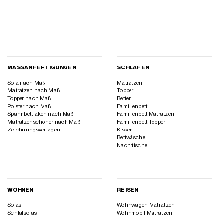
MASSANFERTIGUNGEN
SCHLAFEN
Sofa nach Maß
Matratzen
Matratzen nach Maß
Topper
Topper nach Maß
Betten
Polster nach Maß
Familienbett
Spannbettlaken nach Maß
Familienbett Matratzen
Matratzenschoner nach Maß
Familienbett Topper
Zeichnungsvorlagen
Kissen
Bettwäsche
Nachttische
WOHNEN
REISEN
Sofas
Wohnwagen Matratzen
Schlafsofas
Wohnmobil Matratzen