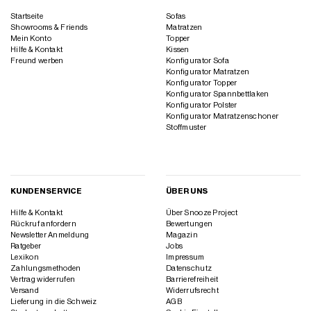
Startseite
Sofas
Showrooms & Friends
Matratzen
Mein Konto
Topper
Hilfe & Kontakt
Kissen
Freund werben
Konfigurator Sofa
Konfigurator Matratzen
Konfigurator Topper
Konfigurator Spannbettlaken
Konfigurator Polster
Konfigurator Matratzenschoner
Stoffmuster
KUNDENSERVICE
ÜBER UNS
Hilfe & Kontakt
Über Snooze Project
Rückruf anfordern
Bewertungen
Newsletter Anmeldung
Magazin
Ratgeber
Jobs
Lexikon
Impressum
Zahlungsmethoden
Datenschutz
Vertrag widerrufen
Barrierefreiheit
Versand
Widerrufsrecht
Lieferung in die Schweiz
AGB