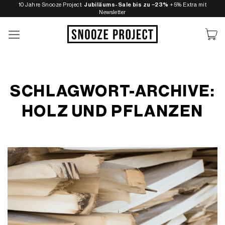
Zum
10 Jahre Snooze Project:
Jubiläums-Sale bis zu −23%
+5% Extra mit
Newsletter
Inhalt
springen
SCHLAGWORT-ARCHIVE:
HOLZ UND PFLANZEN