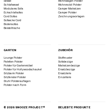
Sessel
Wohnwagen Polster
Schlafsessel
Wohnmobil Polster
Modulares Sofa
Camper Matratzen
Eckschlafsofas
Camper Polster
Cord Sofas
Zeichnungsvorlagen
Sofaecke Cord
Bodensofas
Beistelltische
GARTEN
ZUBEHÖR
Lounge Polster
Stoffmuster
Paletten Polster
Sofabezüge
Polster für Gartenmöbel
Matratzenbezüge
Polster für Hollywoodschaukel
Ersatzbezüge
Sitzbank Polster
Ersatzteile
Sitzfenster Polster
Einzelteile
Stuhl Polsterauflagen
Polster nach Form
© 2026 SNOOZE PROJECT®
BELIEBTE PRODUKTE