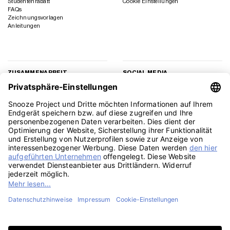
Studentenrabatt
Cookie Einstellungen
FAQs
Zeichnungsvorlagen
Anleitungen
ZUSAMMENARBEIT
SOCIAL MEDIA
Geschäftskunden
Instagram
Kooperation
Facebook
Presse
TikTok
Affiliate Marketing
YouTube
Pinterest
LinkedIn
PayPal
Visa
MasterCard
Klarna
Sepa
Sofort
Rechu
Amazon
American
Apple
Google
GiroPay
Eps
Bank
Express
Pay
Pay
Transfe